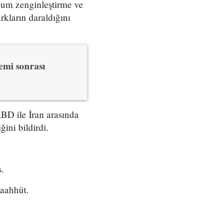
yum zenginleştirme ve
kların daraldığını
emi sonrası
BD ile İran arasında
ini bildirdi.
s.
taahhüt.