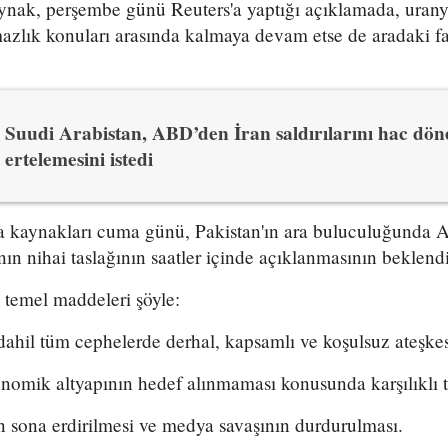
kaynak, perşembe günü Reuters'a yaptığı açıklamada, uran
zlık konuları arasında kalmaya devam etse de aradaki far
Suudi Arabistan, ABD’den İran saldırılarını hac dön
ertelemesini istedi
 kaynakları cuma günü, Pakistan'ın ara buluculuğunda A
n nihai taslağının saatler içinde açıklanmasının beklendiğ
temel maddeleri şöyle:
dahil tüm cephelerde derhal, kapsamlı ve koşulsuz ateşke
konomik altyapının hedef alınmaması konusunda karşılıklı 
n sona erdirilmesi ve medya savaşının durdurulması.