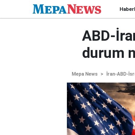
Haber
ABD-İra
durum 
Mepa News
>
İran-ABD-İsr