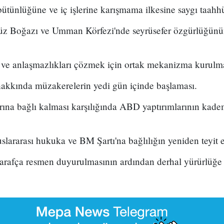
ütünlüğüne ve iç işlerine karışmama ilkesine saygı taahhü
üz Boğazı ve Umman Körfezi'nde seyrüsefer özgürlüğünü
ve anlaşmazlıkları çözmek için ortak mekanizma kurulma
hakkında müzakerelerin yedi gün içinde başlaması.
larına bağlı kalması karşılığında ABD yaptırımlarının kade
slararası hukuka ve BM Şartı'na bağlılığın yeniden teyit 
tarafça resmen duyurulmasının ardından derhal yürürlüğe 