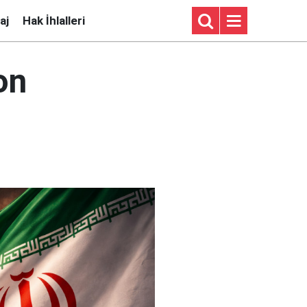
aj
Hak İhlalleri
on