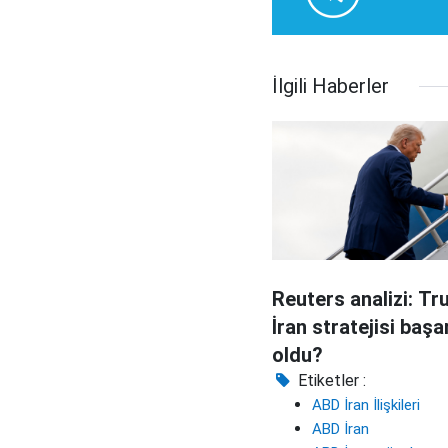
İlgili Haberler
Reuters analizi: Tr
İran stratejisi başa
oldu?
Etiketler :
ABD İran İlişkileri
ABD İran