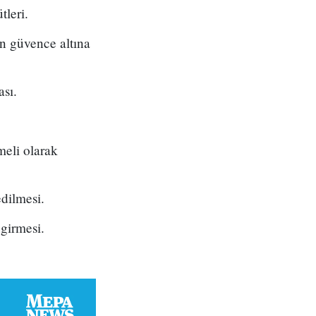
tleri.
n güvence altına
sı.
meli olarak
edilmesi.
girmesi.