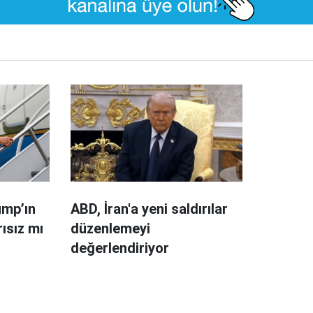
ump’ın
ABD, İran'a yeni saldırılar
rısız mı
düzenlemeyi
değerlendiriyor