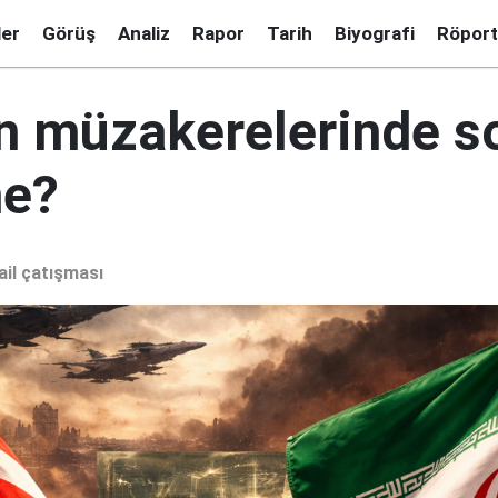
ler
Görüş
Analiz
Rapor
Tarih
Biyografi
Röport
n müzakerelerinde s
ne?
ail çatışması