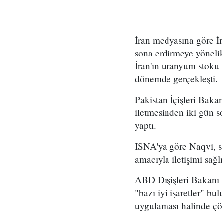
İran medyasına göre İr
sona erdirmeye yönelik
İran'ın uranyum stoku
dönemde gerçekleşti.
Pakistan İçişleri Bak
iletmesinden iki gün s
yaptı.
ISNA'ya göre Naqvi, sa
amacıyla iletişimi sağl
ABD Dışişleri Bakanı
"bazı iyi işaretler" b
uygulaması halinde ç