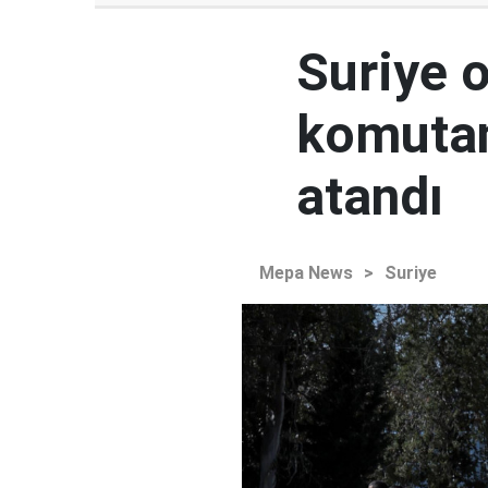
Suriye 
komutan
atandı
Mepa News
>
Suriye