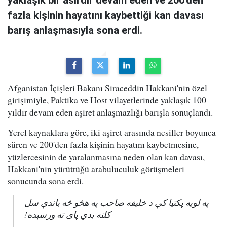
yaklaşık bir asırdır devam eden ve 200'den
fazla kişinin hayatını kaybettiği kan davası
barış anlaşmasıyla sona erdi.
Afganistan İçişleri Bakanı Siraceddin Hakkani'nin özel
girişimiyle, Paktika ve Host vilayetlerinde yaklaşık 100
yıldır devam eden aşiret anlaşmazlığı barışla sonuçlandı.
Yerel kaynaklara göre, iki aşiret arasında nesiller boyunca
süren ve 200'den fazla kişinin hayatını kaybetmesine,
yüzlercesinin de yaralanmasına neden olan kan davası,
Hakkani'nin yürüttüğü arabuluculuk görüşmeleri
sonucunda sona erdi.
په لویه پکتیا کې د خلیفه صاحب په هڅو څه باندې سل
کلنه بدي پای ته ورسېده!