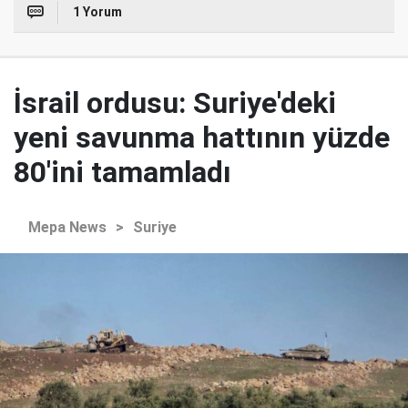
1 Yorum
İsrail ordusu: Suriye'deki
yeni savunma hattının yüzde
80'ini tamamladı
Mepa News
>
Suriye