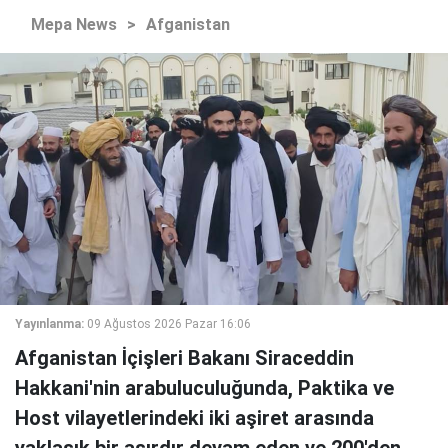
Mepa News
>
Afganistan
Yayınlanma:
09 Ağustos 2026 Pazar 16:06
Afganistan İçişleri Bakanı Siraceddin
Hakkani'nin arabuluculuğunda, Paktika ve
Host vilayetlerindeki iki aşiret arasında