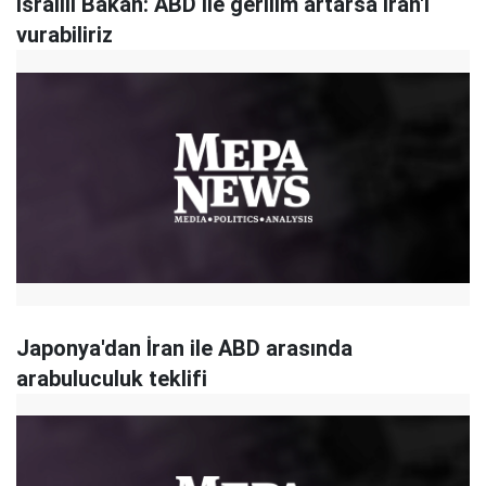
İsrailli Bakan: ABD ile gerilim artarsa İran'ı
vurabiliriz
Japonya'dan İran ile ABD arasında
arabuluculuk teklifi