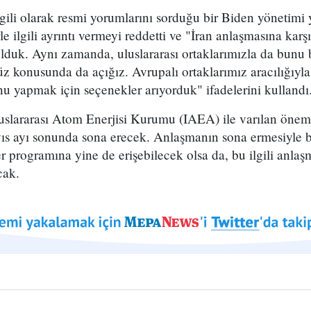
gili olarak resmi yorumlarını sorduğu bir Biden yönetimi y
 ilgili ayrıntı vermeyi reddetti ve "İran anlaşmasına karşı
uk. Aynı zamanda, uluslararası ortaklarımızla da bunu 
 konusunda da açığız. Avrupalı ortaklarımız aracılığıyla
u yapmak için seçenekler arıyorduk" ifadelerini kullandı
uslararası Atom Enerjisi Kurumu (IAEA) ile varılan öneml
ıs ayı sonunda sona erecek. Anlaşmanın sona ermesiyle bi
eer programına yine de erişebilecek olsa da, bu ilgili anla
cak.