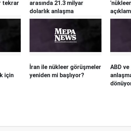
 tekrar
arasında 21.3 milyar
'nüklee
dolarlık anlaşma
açıklam
r
İran ile nükleer görüşmeler
ABD ve 
k için
yeniden mi başlıyor?
anlaşma
dönüyo