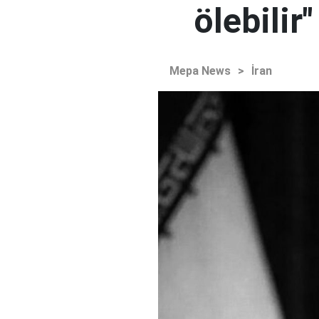
ölebilir"
Mepa News
>
İran