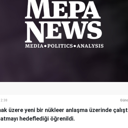
12:38
Günc
ak üzere yeni bir nükleer anlaşma üzerinde çalışt
atmayı hedeflediği öğrenildi.