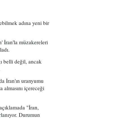
zebilmek adına yeni bir
n' İran'la müzakereleri
ladı.
 belli değil, ancak
r.
nda İran'ın uranyumu
ya almasını içereceği
açıklamada "İran,
ırlanıyor. Durumun