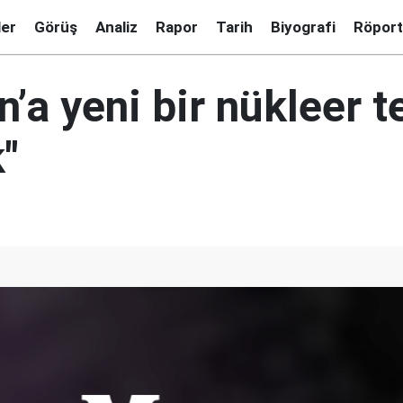
ler
Görüş
Analiz
Rapor
Tarih
Biyografi
Röport
n’a yeni bir nükleer te
"