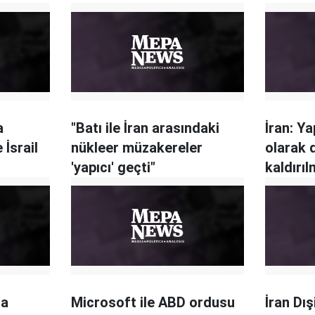
a
"Batı ile İran arasındaki
İran: Y
İsrail
nükleer müzakereler
olarak 
'yapıcı' geçti"
kaldırıl
da
Microsoft ile ABD ordusu
İran Dı