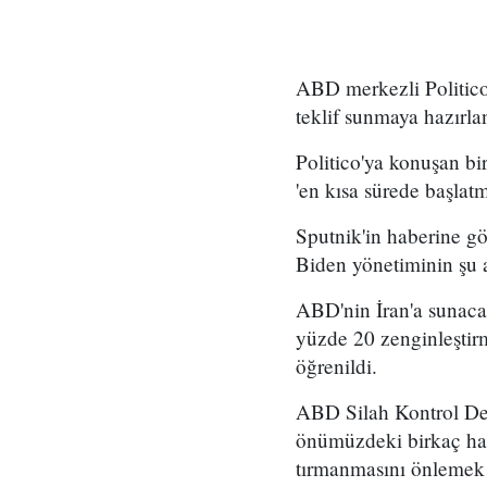
ABD merkezli Politico 
teklif sunmaya hazırla
Politico'ya konuşan bir
'en kısa sürede başlatma
Sputnik'in haberine gö
Biden yönetiminin şu a
ABD'nin İran'a sunacağ
yüzde 20 zenginleştirm
öğrenildi.
ABD Silah Kontrol Der
önümüzdeki birkaç haf
tırmanmasını önlemek 