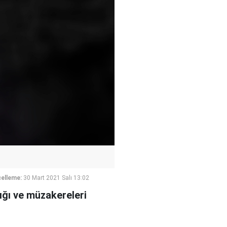
elleme:
30 Mart 2021 Salı 13:02
ığı ve müzakereleri