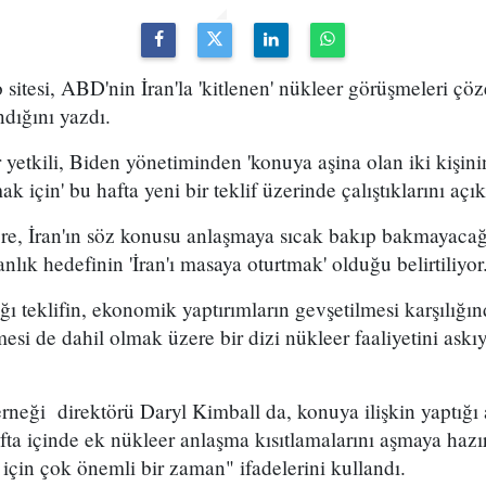
sitesi, ABD'nin İran'la 'kitlenen' nükleer görüşmeleri çö
ndığını yazdı.
 yetkili, Biden yönetiminden 'konuya aşina olan iki kişini
k için' bu hafta yeni bir teklif üzerinde çalıştıklarını açık
re, İran'ın söz konusu anlaşmaya sıcak bakıp bakmayacağı
nlık hedefinin 'İran'ı masaya oturtmak' olduğu belirtiliyo
ı teklifin, ekonomik yaptırımların gevşetilmesi karşılığı
esi de dahil olmak üzere bir dizi nükleer faaliyetini askı
neği direktörü Daryl Kimball da, konuya ilişkin yaptığı 
ta içinde ek nükleer anlaşma kısıtlamalarını aşmaya haz
için çok önemli bir zaman" ifadelerini kullandı.