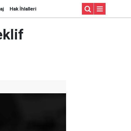
aj
Hak İhlalleri
klif