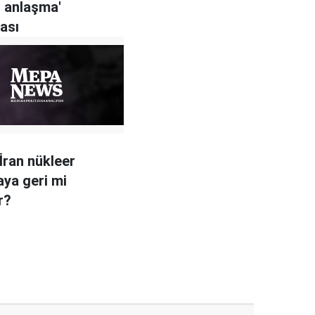
r anlaşma'
ası
İran nükleer
ya geri mi
r?