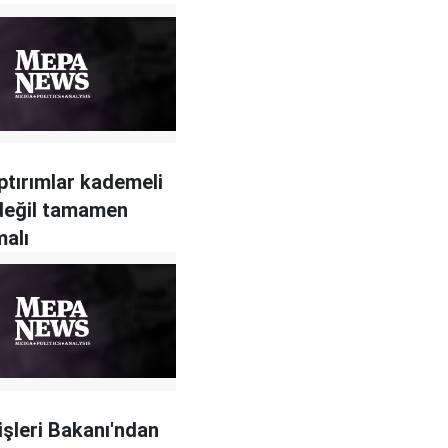
aptırımlar kademeli
değil tamamen
malı
şişleri Bakanı'ndan