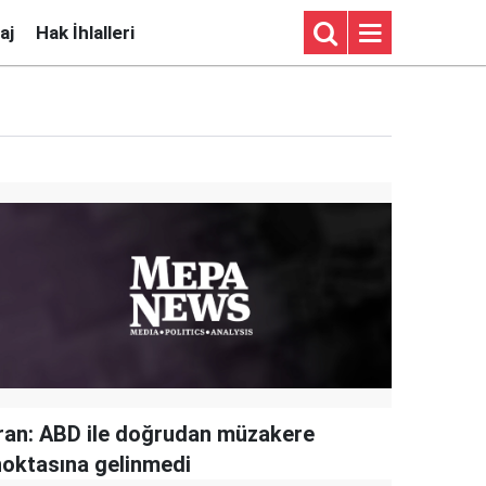
aj
Hak İhlalleri
İran: ABD ile doğrudan müzakere
noktasına gelinmedi