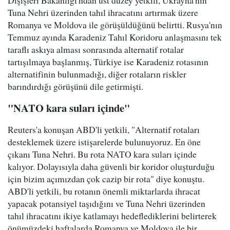
Dışişleri Bakanlığı'ndan üst düzey yetkili, Ukrayna'nın
Tuna Nehri üzerinden tahıl ihracatını artırmak üzere
Romanya ve Moldova ile görüşüldüğünü belirtti. Rusya'nın
Temmuz ayında Karadeniz Tahıl Koridoru anlaşmasını tek
taraflı askıya alması sonrasında alternatif rotalar
tartışılmaya başlanmış, Türkiye ise Karadeniz rotasının
alternatifinin bulunmadığı, diğer rotaların riskler
barındırdığı görüşünü dile getirmişti.
"NATO kara suları içinde"
Reuters'a konuşan ABD'li yetkili, "Alternatif rotaları
desteklemek üzere istişarelerde bulunuyoruz. En öne
çıkanı Tuna Nehri. Bu rota NATO kara suları içinde
kalıyor. Dolayısıyla daha güvenli bir koridor oluşturduğu
için bizim açımızdan çok cazip bir rota" diye konuştu.
ABD'li yetkili, bu rotanın önemli miktarlarda ihracat
yapacak potansiyel taşıdığını ve Tuna Nehri üzerinden
tahıl ihracatını ikiye katlamayı hedeflediklerini belirterek
önümüzdeki haftalarda Romanya ve Moldova ile bir