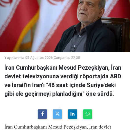
Yayınlanma:
05 Ağustos 2026 Çarşamba 22:38
İran Cumhurbaşkanı Mesud Pezeşkiyan, İran
devlet televizyonuna verdiği röportajda ABD
ve İsrail'in İran'ı "48 saat içinde Suriye'deki
gibi ele geçirmeyi planladığını" öne sürdü.
İran Cumhurbaşkanı Mesud Pezeşkiyan, İran devlet