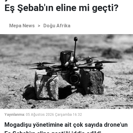
Eş Şebab'ın eline mi geçti?
Mepa News
>
Doğu Afrika
Yayınlanma:
05 Ağustos 2026 Çarşamba 16:32
Mogadişu yönetimine ait çok sayıda drone'un