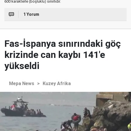
600 karakterle (boşluklu) sınırlıdır.
1 Yorum
Fas-İspanya sınırındaki göç
krizinde can kaybı 141'e
yükseldi
Mepa News
>
Kuzey Afrika