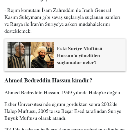
- Rejim komutanı İsam Zahreddin ile İranlı General
Kasım Süleymani gibi savaş suçlarıyla suçlanan isimleri
ve Rusya ile İran'ın Suriye'ye askeri müdahalelerini
desteklemek.
Eski Suriye Müftüsü
Hassun'a yöneltilen
suçlamalar neler?
Ahmed Bedreddin Hassun kimdir?
Ahmed Bedreddin Hassun, 1949 yılında Halep'te doğdu.
Ezher Üniversitesi'nde eğitim gördükten sonra 2002'de
Halep Müftüsü, 2005'te ise Beşar Esed tarafından Suriye
Büyük Müftüsü olarak atandı.
2011'de başlayan halk ayaklanmasının ardından rejimin en