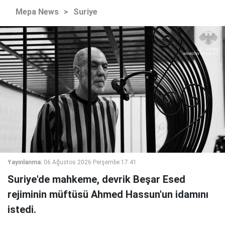
Mepa News
>
Suriye
Yayınlanma:
06 Ağustos 2026 Perşembe 17:41
Suriye'de mahkeme, devrik Beşar Esed
rejiminin müftüsü Ahmed Hassun'un idamını
istedi.