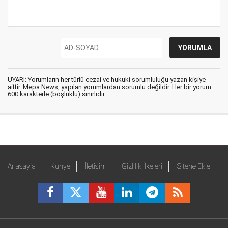
UYARI: Yorumların her türlü cezai ve hukuki sorumluluğu yazan kişiye
aittir. Mepa News, yapılan yorumlardan sorumlu değildir. Her bir yorum
600 karakterle (boşluklu) sınırlıdır.
Anasayfa
Künye
İletişim
Gizlilik İlkeleri
Sitene Ekle