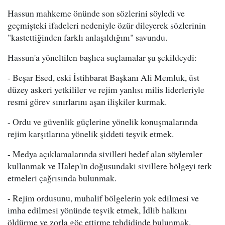
Hassun mahkeme önünde son sözlerini söyledi ve
geçmişteki ifadeleri nedeniyle özür dileyerek sözlerinin
"kastettiğinden farklı anlaşıldığını" savundu.
Hassun'a yöneltilen başlıca suçlamalar şu şekildeydi:
- Beşar Esed, eski İstihbarat Başkanı Ali Memluk, üst
düzey askeri yetkililer ve rejim yanlısı milis liderleriyle
resmi görev sınırlarını aşan ilişkiler kurmak.
- Ordu ve güvenlik güçlerine yönelik konuşmalarında
rejim karşıtlarına yönelik şiddeti teşvik etmek.
- Medya açıklamalarında sivilleri hedef alan söylemler
kullanmak ve Halep'in doğusundaki sivillere bölgeyi terk
etmeleri çağrısında bulunmak.
- Rejim ordusunu, muhalif bölgelerin yok edilmesi ve
imha edilmesi yönünde teşvik etmek, İdlib halkını
öldürme ve zorla göç ettirme tehdidinde bulunmak.