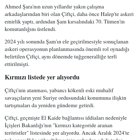
Ahmed Şara'nın uzun yıllardır yakın çalışma
arkadaşlarından biri olan Çiftçi, daha önce Halep'te askeri
emirlik yaptı, ardından Şam kırsalındaki 70. Tümen'in
komutanlığını üstlendi.
2024 yılı sonunda Şam'ın ele geçirilmesiyle sonuçlanan
askeri operasyonun planlanmasında önemli rol oynadığı
belirtilen Çiftçi, aynı dönemde tuğgeneralliğe terfi
ettirilmişti.
Kırmızı listede yer alıyordu
Çiftçi'nin atanması, yabancı kökenli eski muhalif
savaşçıların yeni Suriye ordusundaki konumuna ilişkin
tartışmaları da yeniden gündeme getirdi.
Çiftçi, geçmişte El Kaide bağlantısı iddiaları nedeniyle
İçişleri Bakanlığı'nın "kırmızı kategoride aranan
teröristler" listesinde yer alıyordu. Ancak Aralık 2024'te
tuğgeneralliğe yükseltilmesinin ardından adı listeden