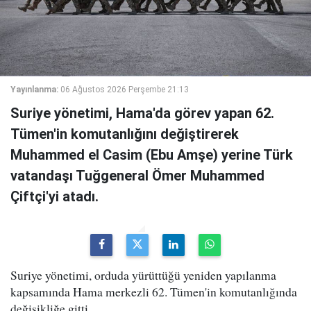
Yayınlanma:
06 Ağustos 2026 Perşembe 21:13
Suriye yönetimi, Hama'da görev yapan 62.
Tümen'in komutanlığını değiştirerek
Muhammed el Casim (Ebu Amşe) yerine Türk
vatandaşı Tuğgeneral Ömer Muhammed
Çiftçi'yi atadı.
Suriye yönetimi, orduda yürüttüğü yeniden yapılanma
kapsamında Hama merkezli 62. Tümen'in komutanlığında
değişikliğe gitti.