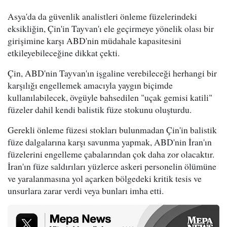
Asya'da da güvenlik analistleri önleme füzelerindeki
eksikliğin, Çin'in Tayvan'ı ele geçirmeye yönelik olası bir
girişimine karşı ABD'nin müdahale kapasitesini
etkileyebileceğine dikkat çekti.
Çin, ABD'nin Tayvan'ın işgaline verebileceği herhangi bir
karşılığı engellemek amacıyla yaygın biçimde
kullanılabilecek, övgüyle bahsedilen "uçak gemisi katili"
füzeler dahil kendi balistik füze stokunu oluşturdu.
Gerekli önleme füzesi stokları bulunmadan Çin'in balistik
füze dalgalarına karşı savunma yapmak, ABD'nin İran'ın
füzelerini engelleme çabalarından çok daha zor olacaktır.
İran'ın füze saldırıları yüzlerce askeri personelin ölümüne
ve yaralanmasına yol açarken bölgedeki kritik tesis ve
unsurlara zarar verdi veya bunları imha etti.