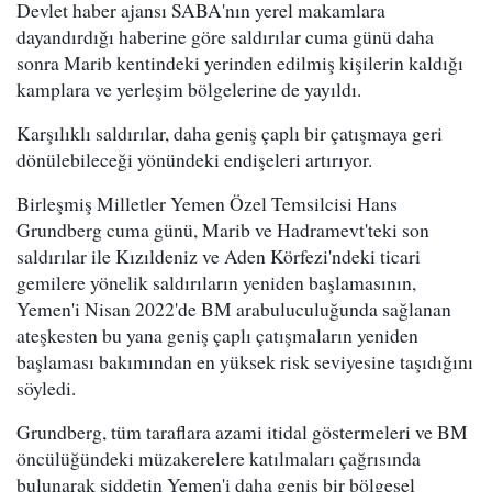
Devlet haber ajansı SABA'nın yerel makamlara
dayandırdığı haberine göre saldırılar cuma günü daha
sonra Marib kentindeki yerinden edilmiş kişilerin kaldığı
kamplara ve yerleşim bölgelerine de yayıldı.
Karşılıklı saldırılar, daha geniş çaplı bir çatışmaya geri
dönülebileceği yönündeki endişeleri artırıyor.
Birleşmiş Milletler Yemen Özel Temsilcisi Hans
Grundberg cuma günü, Marib ve Hadramevt'teki son
saldırılar ile Kızıldeniz ve Aden Körfezi'ndeki ticari
gemilere yönelik saldırıların yeniden başlamasının,
Yemen'i Nisan 2022'de BM arabuluculuğunda sağlanan
ateşkesten bu yana geniş çaplı çatışmaların yeniden
başlaması bakımından en yüksek risk seviyesine taşıdığını
söyledi.
Grundberg, tüm taraflara azami itidal göstermeleri ve BM
öncülüğündeki müzakerelere katılmaları çağrısında
bulunarak şiddetin Yemen'i daha geniş bir bölgesel