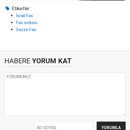
Etiketler :
İsrail Fas
Fas ordusu
Gazze Fas
HABERE
YORUM KAT