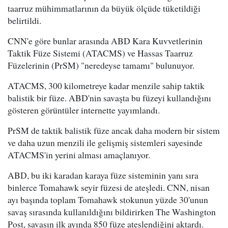
taarruz mühimmatlarının da büyük ölçüde tüketildiği
belirtildi.
CNN'e göre bunlar arasında ABD Kara Kuvvetlerinin
Taktik Füze Sistemi (ATACMS) ve Hassas Taarruz
Füzelerinin (PrSM) "neredeyse tamamı" bulunuyor.
ATACMS, 300 kilometreye kadar menzile sahip taktik
balistik bir füze. ABD'nin savaşta bu füzeyi kullandığını
gösteren görüntüler internette yayımlandı.
PrSM de taktik balistik füze ancak daha modern bir sistem
ve daha uzun menzili ile gelişmiş sistemleri sayesinde
ATACMS'in yerini alması amaçlanıyor.
ABD, bu iki karadan karaya füze sisteminin yanı sıra
binlerce Tomahawk seyir füzesi de ateşledi. CNN, nisan
ayı başında toplam Tomahawk stokunun yüzde 30'unun
savaş sırasında kullanıldığını bildirirken The Washington
Post, savaşın ilk ayında 850 füze ateşlendiğini aktardı.