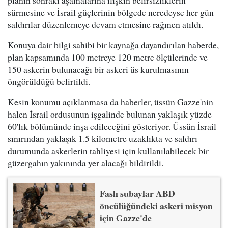
planın sonraki aşamalarına ilişkin belirsizliklerin
sürmesine ve İsrail güçlerinin bölgede neredeyse her gün
saldırılar düzenlemeye devam etmesine rağmen atıldı.
Konuya dair bilgi sahibi bir kaynağa dayandırılan haberde,
plan kapsamında 100 metreye 120 metre ölçülerinde ve
150 askerin bulunacağı bir askeri üs kurulmasının
öngörüldüğü belirtildi.
Kesin konumu açıklanmasa da haberler, üssün Gazze'nin
halen İsrail ordusunun işgalinde bulunan yaklaşık yüzde
60'lık bölümünde inşa edileceğini gösteriyor. Üssün İsrail
sınırından yaklaşık 1.5 kilometre uzaklıkta ve saldırı
durumunda askerlerin tahliyesi için kullanılabilecek bir
güzergahın yakınında yer alacağı bildirildi.
Faslı subaylar ABD
öncülüğündeki askeri misyon
için Gazze'de