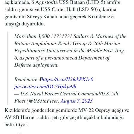
açıklamada, 6 Ağustos'ta USS Bataan (LHD-5) amfibi
saldırı gemisi ve
USS Carter Hall (LSD-50)
çıkarma
gemisi
nin Süveyş Kanalı'ndan geçerek Kızıldeniz'e
ulaştığı duyuruldu.
More than 3,000 ???????? Sailors & Marines of the
Bataan Amphibious Ready Group & 26th Marine
Expeditionary Unit arrived in the Middle East, Aug.
6, as part of a pre-announced Department of
Defense deployment.
Read more ⬇️
https://t.co/H3fokPX1e0
pic.twitter.com/DC7Hpkju9h
— U.S. Naval Forces Central Command/U.S. 5th
Fleet (@US5thFleet)
August 7, 2023
Kızıldeniz'e gönderilen gemilerde MV-22 Osprey uçağı ve
AV-8B Harrier saldırı jeti gibi çeşitli uçaklar bulunduğu
belirtiliyor.