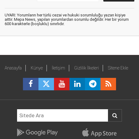
UYARI: Yorumların her türlü cezai ve hukuki sorumluluğu yazan kişiye
aittir. Mepa News, yapılan yorumlardan sorumlu değildir. Her bir yorum
600 karakterle (boşluklu) sınırlıdır.
Anasayfa
Künye
İletişim
Gizlilik İlkeleri
Sitene Ekle