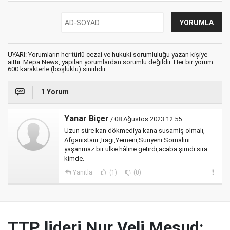
UYARI: Yorumların her türlü cezai ve hukuki sorumluluğu yazan kişiye
aittir. Mepa News, yapılan yorumlardan sorumlu değildir. Her bir yorum
600 karakterle (boşluklu) sınırlıdır.
1 Yorum
Yanar Biçer
/ 08 Ağustos 2023 12:55
Uzun süre kan dökmediya kana susamiş olmalı,
Afganistani ,İragi,Yemeni,Suriyeni Somalini
yaşanmaz bir ülke hâline getirdi,acaba şimdi sıra
kimde.
Yanıtla
(1)
(0)
TTP lideri Nur Veli Mesud: