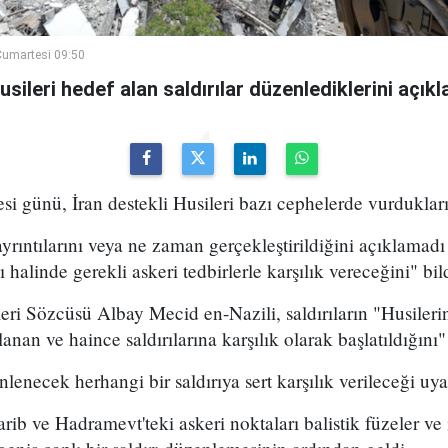
umartesi 09:50
ileri hedef alan saldırılar düzenlediklerini açıkla
 günü, İran destekli Husileri bazı cephelerde vurdukları
yrıntılarını veya ne zaman gerçekleştirildiğini açıklamadı 
halinde gerekli askeri tedbirlerle karşılık vereceğini" bild
ri Sözcüsü Albay Mecid en-Nazili, saldırıların "Husileri
lanan ve haince saldırılarına karşılık olarak başlatıldığını"
nlenecek herhangi bir saldırıya sert karşılık verileceği uy
arib ve Hadramevt'teki askeri noktaları balistik füzeler ve