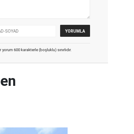
yorum 600 karakterle (boşluklu) sınırlıdır.
den
ı