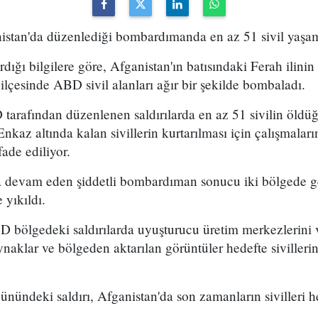
stan'da düzenlediği bombardımanda en az 51 sivil yaşamı
dığı bilgilere göre, Afganistan'ın batısındaki Ferah ilinin
ilçesinde ABD sivil alanları ağır bir şekilde bombaladı.
arafından düzenlenen saldırılarda en az 51 sivilin öldüğ
Enkaz altında kalan sivillerin kurtarılması için çalışmalar
ifade ediliyor.
 devam eden şiddetli bombardıman sonucu iki bölgede ge
 yıkıldı.
 bölgedeki saldırılarda uyuşturucu üretim merkezlerini 
naklar ve bölgeden aktarılan görüntüler hedefte sivilleri
nündeki saldırı, Afganistan'da son zamanların sivilleri h