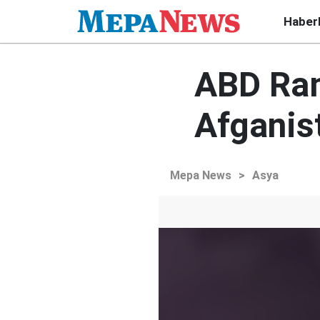
Haber
ABD Ram
Afganist
Mepa News
>
Asya