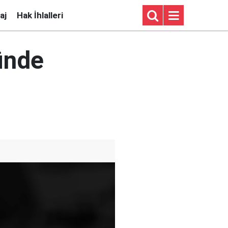
aj
Hak İhlalleri
ünde