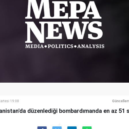
artesi 19:08
Güncellem
nistan'da düzenlediği bombardımanda en az 51 siv