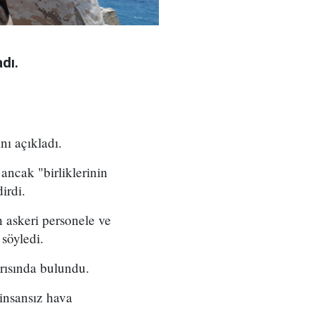
dı.
nı açıkladı.
ancak "birliklerinin
irdi.
n askeri personele ve
 söyledi.
arısında bulundu.
 insansız hava