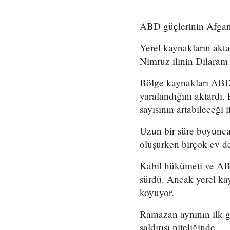
ABD güçlerinin Afgani
Yerel kaynakların aktar
Nimruz ilinin Dilaram 
Bölge kaynakları ABD t
yaralandığını aktardı. 
sayısının artabileceği 
Uzun bir süre boyunca
oluşurken birçok ev de
Kabil hükümeti ve ABD
sürdü. Ancak yerel kay
koyuyor.
Ramazan aynının ilk gü
saldırısı niteliğinde.