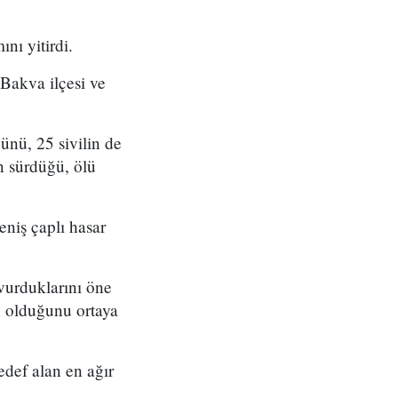
nı yitirdi.
 Bakva ilçesi ve
ünü, 25 sivilin de
ın sürdüğü, ölü
niş çaplı hasar
vurduklarını öne
n olduğunu ortaya
edef alan en ağır