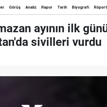
ler
Görüş
Analiz
Rapor
Tarih
Biyografi
Röport
azan ayının ilk gün
an'da sivilleri vurdu