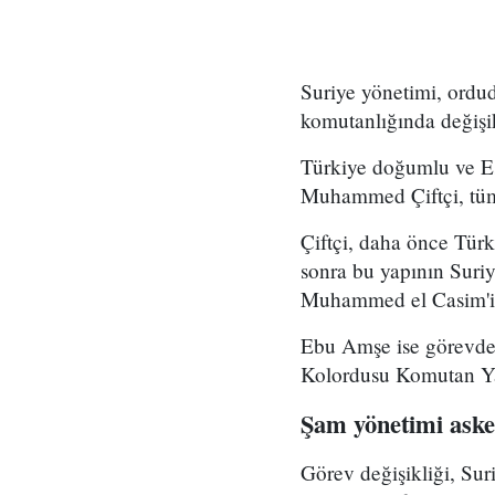
Suriye yönetimi, ord
komutanlığında değişikl
Türkiye doğumlu ve Es
Muhammed Çiftçi, tüm
Çiftçi, daha önce Tür
sonra bu yapının Suri
Muhammed el Casim'in
Ebu Amşe ise görevden
Kolordusu Komutan Yar
Şam yönetimi asker
Görev değişikliği, Su