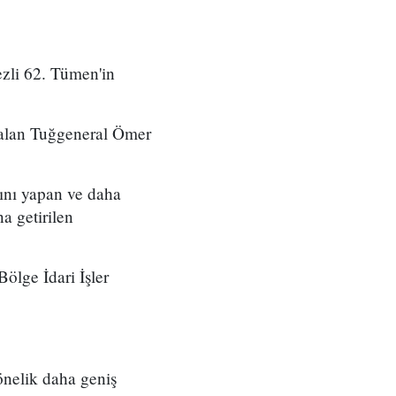
zli 62. Tümen'in
 alan Tuğgeneral Ömer
ını yapan ve daha
a getirilen
ölge İdari İşler
önelik daha geniş