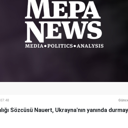
 07:48
Günce
nlığı Sözcüsü Nauert, Ukrayna'nın yanında durmay