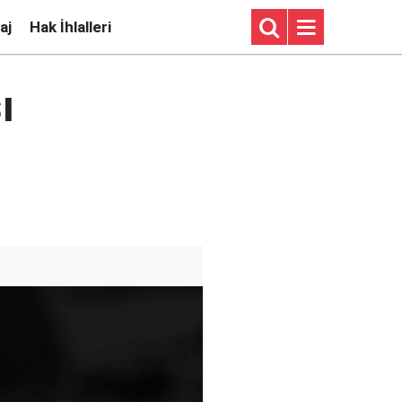
aj
Hak İhlalleri
ı