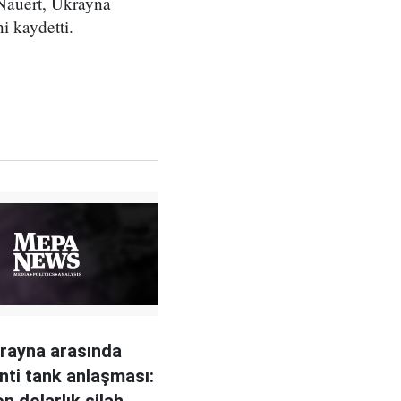
 Nauert, Ukrayna
i kaydetti.
rayna arasında
nti tank anlaşması:
n dolarlık silah