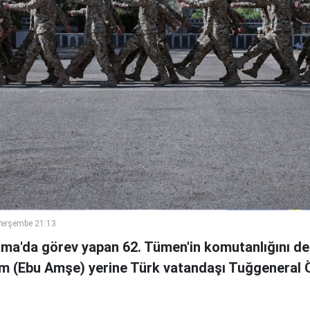
Perşembe 21:13
ama'da görev yapan 62. Tümen'in komutanlığını de
m (Ebu Amşe) yerine Türk vatandaşı Tuğgenera