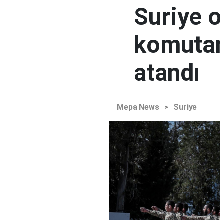
Suriye 
komutan
atandı
Mepa News
>
Suriye