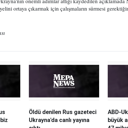
Ukrayna'nın önemli adımlar attığı kaydedilen açıklamada
yelini ortaya çıkarmak için çalışmaların sürmesi gerektiğin
sı
us
Öldü denilen Rus gazeteci
ABD-Uk
 biz
Ukrayna'da canlı yayına
büyük a
çıktı
47 milyo