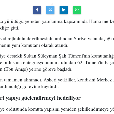
uda yürüttüğü yeniden yapılanma kapsamında Hama merke
iğe gitti.
ed rejiminin devrilmesinin ardından Suriye vatandaşlığı
enin yeni komutanı olarak atandı.
kiye destekli Sultan Süleyman Şah Tümeni'nin komutanlığ
ye ordusuna entegrasyonunun ardından 62. Tümen'in başın
 (Ebu Amşe) yerine göreve başladı.
 tamamen alınmadı. Askeri yetkililer, kendisini Merkez B
dımcılığı görevine kaydırdı.
i yapıyı güçlendirmeyi hedefliyor
riye ordusunda komuta yapısını yeniden şekillendirmeye y