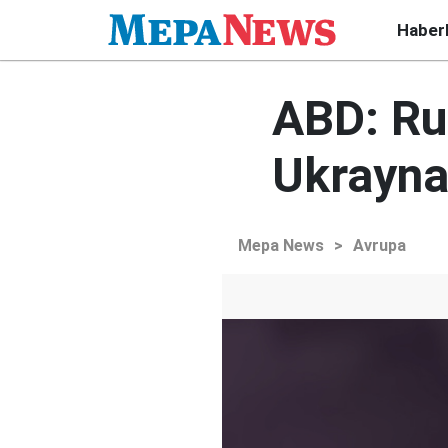
Haber
ABD: Rus
Ukrayna
Mepa News
>
Avrupa