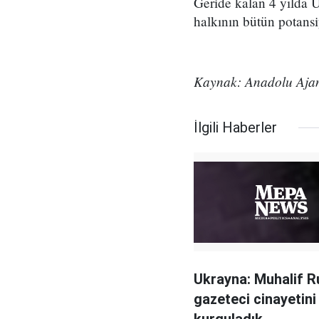
Geride kalan 4 yılda 
halkının bütün potansi
Kaynak: Anadolu Ajan
İlgili Haberler
Ukrayna: Muhalif R
gazeteci cinayetini
kurguladık