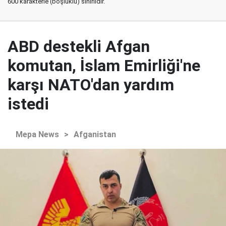
600 karakterle (boşluklu) sınırlıdır.
ABD destekli Afgan
komutan, İslam Emirliği'ne
karşı NATO'dan yardım
istedi
Mepa News
>
Afganistan