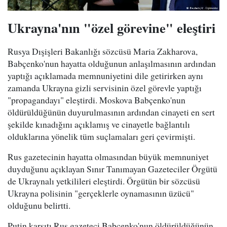
Ukrayna'nın "özel görevine" eleştiri
Rusya Dışişleri Bakanlığı sözcüsü Maria Zakharova,
Babçenko'nun hayatta olduğunun anlaşılmasının ardından
yaptığı açıklamada memnuniyetini dile getirirken aynı
zamanda Ukrayna gizli servisinin özel görevle yaptığı
"propagandayı" eleştirdi. Moskova Babçenko'nun
öldürüldüğünün duyurulmasının ardından cinayeti en sert
şekilde kınadığını açıklamış ve cinayetle bağlantılı
olduklarına yönelik tüm suçlamaları geri çevirmişti.
Rus gazetecinin hayatta olmasından büyük memnuniyet
duyduğunu açıklayan Sınır Tanımayan Gazeteciler Örgütü
de Ukraynalı yetkilileri eleştirdi. Örgütün bir sözcüsü
Ukrayna polisinin "gerçeklerle oynamasının üzücü"
olduğunu belirtti.
Putin karşıtı Rus gazeteci Babçenko'nun öldürüldüğünün