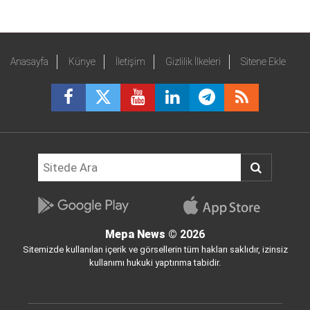
Anasayfa
Künye
İletişim
Gizlilik İlkeleri
Sitene Ekle
Mepa News
© 2026
Sitemizde kullanılan içerik ve görsellerin tüm hakları saklıdır, izinsiz
kullanımı hukuki yaptırıma tabidir.