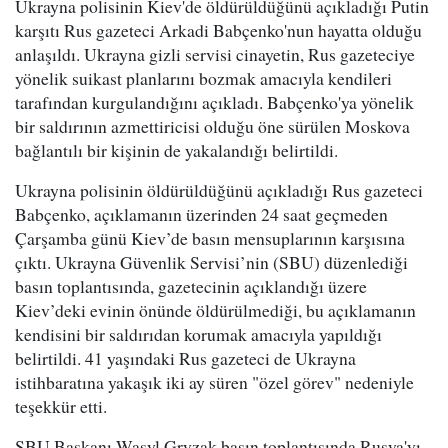
Ukrayna polisinin Kiev'de öldürüldüğünü açıkladığı Putin
karşıtı Rus gazeteci Arkadi Babçenko'nun hayatta olduğu
anlaşıldı. Ukrayna gizli servisi cinayetin, Rus gazeteciye
yönelik suikast planlarını bozmak amacıyla kendileri
tarafından kurgulandığını açıkladı. Babçenko'ya yönelik
bir saldırının azmettiricisi olduğu öne sürülen Moskova
bağlantılı bir kişinin de yakalandığı belirtildi.
Ukrayna polisinin öldürüldüğünü açıkladığı Rus gazeteci
Babçenko, açıklamanın üzerinden 24 saat geçmeden
Çarşamba günü Kiev’de basın mensuplarının karşısına
çıktı. Ukrayna Güvenlik Servisi’nin (SBU) düzenlediği
basın toplantısında, gazetecinin açıklandığı üzere
Kiev’deki evinin önünde öldürülmediği, bu açıklamanın
kendisini bir saldırıdan korumak amacıyla yapıldığı
belirtildi. 41 yaşındaki Rus gazeteci de Ukrayna
istihbaratına yakaşık iki ay süren "özel görev" nedeniyle
teşekkür etti.
SBU Başkanı Wasyl Gryzak basın toplantısında Rusya'yı