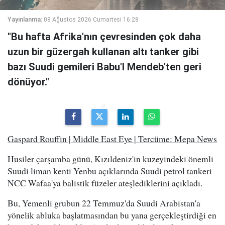
Yayınlanma:
08 Ağustos 2026 Cumartesi 16:28
"Bu hafta Afrika'nın çevresinden çok daha
uzun bir güzergah kullanan altı tanker gibi
bazı Suudi gemileri Babu'l Mendeb'ten geri
dönüyor."
Gaspard Rouffin | Middle East Eye | Tercüme: Mepa News
Husiler çarşamba günü, Kızıldeniz'in kuzeyindeki önemli
Suudi liman kenti Yenbu açıklarında Suudi petrol tankeri
NCC Wafaa'ya balistik füzeler ateşlediklerini açıkladı.
Bu, Yemenli grubun 22 Temmuz'da Suudi Arabistan'a
yönelik abluka başlatmasından bu yana gerçekleştirdiği en