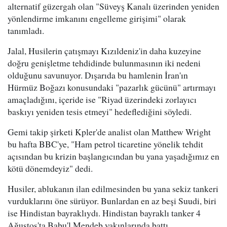
alternatif güzergah olan "Süveyş Kanalı üzerinden yeniden
yönlendirme imkanını engelleme girişimi" olarak
tanımladı.
Jalal, Husilerin çatışmayı Kızıldeniz'in daha kuzeyine
doğru genişletme tehdidinde bulunmasının iki nedeni
olduğunu savunuyor. Dışarıda bu hamlenin İran'ın
Hürmüz Boğazı konusundaki "pazarlık gücünü" artırmayı
amaçladığını, içeride ise "Riyad üzerindeki zorlayıcı
baskıyı yeniden tesis etmeyi" hedeflediğini söyledi.
Gemi takip şirketi Kpler'de analist olan Matthew Wright
bu hafta BBC'ye, "Ham petrol ticaretine yönelik tehdit
açısından bu krizin başlangıcından bu yana yaşadığımız en
kötü dönemdeyiz" dedi.
Husiler, ablukanın ilan edilmesinden bu yana sekiz tankeri
vurduklarını öne sürüyor. Bunlardan en az beşi Suudi, biri
ise Hindistan bayraklıydı. Hindistan bayraklı tanker 4
Ağustos'ta Babu'l Mendeb yakınlarında battı.