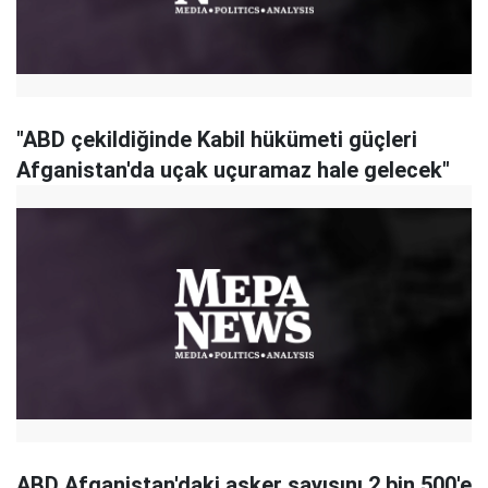
"ABD çekildiğinde Kabil hükümeti güçleri
Afganistan'da uçak uçuramaz hale gelecek"
ABD Afganistan'daki asker sayısını 2 bin 500'e