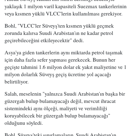
yaklaşık 1 milyon varil kapasiteli Suezmax tankerlerinin
veya kısmen yüklü VLCC'lerin kullanılması gerekiyor.
Bohl, "VLCC'ler Süveyş'ten kısmen yüklü geçmek
zorunda kalırsa Suudi Arabistan'ın ne kadar petrol
geçirebileceğini etkileyecektir" dedi.
Asya'ya giden tankerlerin aynı miktarda petrol taşımak
için daha fazla sefer yapması gerekecek. Bunun her
geçişte tahmini 1.6 milyon dolar ek yakıt maliyetine ve 1
milyon dolarlık Süveyş geçiş ücretine yol açacağı
belirtiliyor.
Salah, meselenin "yalnızca Suudi Arabistan'ın başka bir
güzergah bulup bulamayacağı değil, mevcut ihracat
sistemindeki aynı ölçeği, maliyeti ve verimliliği
koruyabilecek bir güzergah bulup bulamayacağı"
olduğunu söyledi.
Bohl, Süveyş'teki sınırlamaların, Suudi Arabistan'ın