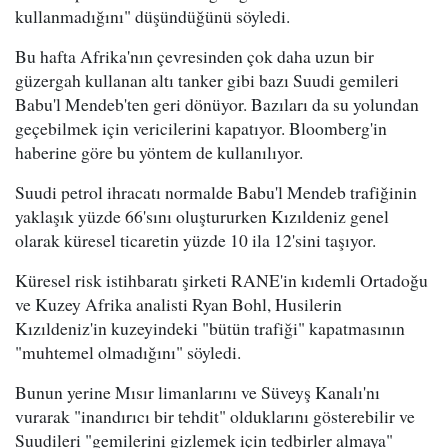
kullanmadığını" düşündüğünü söyledi.
Bu hafta Afrika'nın çevresinden çok daha uzun bir
güzergah kullanan altı tanker gibi bazı Suudi gemileri
Babu'l Mendeb'ten geri dönüyor. Bazıları da su yolundan
geçebilmek için vericilerini kapatıyor. Bloomberg'in
haberine göre bu yöntem de kullanılıyor.
Suudi petrol ihracatı normalde Babu'l Mendeb trafiğinin
yaklaşık yüzde 66'sını oluştururken Kızıldeniz genel
olarak küresel ticaretin yüzde 10 ila 12'sini taşıyor.
Küresel risk istihbaratı şirketi RANE'in kıdemli Ortadoğu
ve Kuzey Afrika analisti Ryan Bohl, Husilerin
Kızıldeniz'in kuzeyindeki "bütün trafiği" kapatmasının
"muhtemel olmadığını" söyledi.
Bunun yerine Mısır limanlarını ve Süveyş Kanalı'nı
vurarak "inandırıcı bir tehdit" olduklarını gösterebilir ve
Suudileri "gemilerini gizlemek için tedbirler almaya"