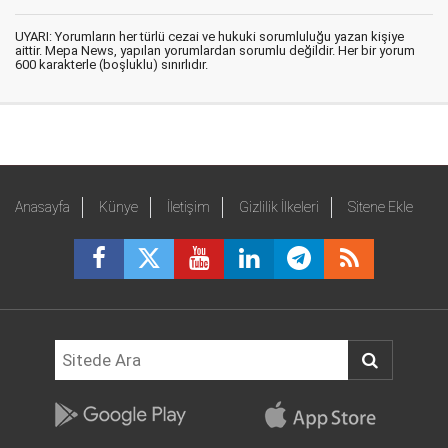
UYARI: Yorumların her türlü cezai ve hukuki sorumluluğu yazan kişiye
aittir. Mepa News, yapılan yorumlardan sorumlu değildir. Her bir yorum
600 karakterle (boşluklu) sınırlıdır.
Anasayfa
Künye
İletişim
Gizlilik İlkeleri
Sitene Ekle