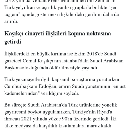
2018 yılında Veliaht Prens Muhammed bin Selman'ın
Türkiye'yi İran ve aşırılık yanlısı gruplarla birlikte "şer
üçgeni" içinde göstermesi ilişkilerdeki gerilimi daha da
artırdı.
Kaşıkçı cinayeti ilişkileri kopma noktasına
getirdi
İlişkilerdeki en büyük kırılma ise Ekim 2018'de Suudi
gazeteci Cemal Kaşıkçı'nın İstanbul'daki Suudi Arabistan
Başkonsolosluğu'nda öldürülmesiyle yaşandı.
Türkiye cinayetle ilgili kapsamlı soruşturma yürütürken
Cumhurbaşkanı Erdoğan, emrin Suudi yönetiminin "en üst
kademelerinden" verildiğini söyledi.
Bu süreçte Suudi Arabistan'da Türk ürünlerine yönelik
gayriresmi boykot uygulanırken, Türkiye'nin Riyad'a
ihracatı 2021 yılında yüzde 90'ın üzerinde geriledi. İki
ülke medyası da karşılıklı kısıtlamalara maruz kaldı.