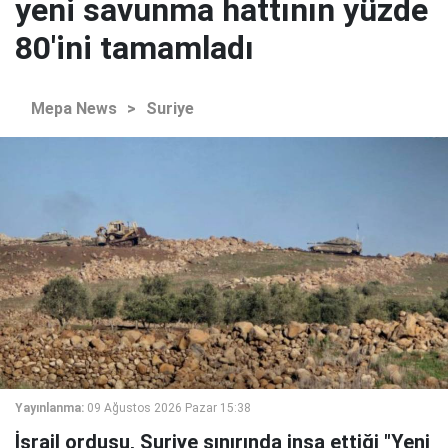
yeni savunma hattının yüzde
80'ini tamamladı
Mepa News
>
Suriye
Yayınlanma:
09 Ağustos 2026 Pazar 15:38
İsrail ordusu, Suriye sınırında inşa ettiği "Yeni