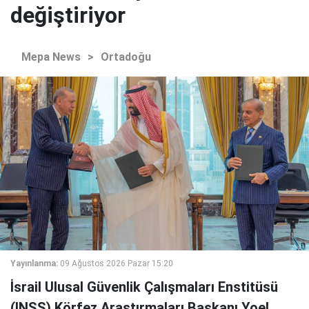
değiştiriyor
Mepa News
>
Ortadoğu
Yayınlanma:
09 Ağustos 2026 Pazar 15:20
İsrail Ulusal Güvenlik Çalışmaları Enstitüsü
(INSS) Körfez Araştırmaları Başkanı Yoel