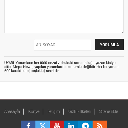
UYARI: Yorumların her türlü cezai ve hukuki sorumluluğu yazan kişiye
aittir. Mepa News, yapılan yorumlardan sorumlu değildir. Her bir yorum
600 karakterle (boşluklu) sınırlıdır.
Anasayfa
Künye
İletişim
Gizlilik İlkeleri
Sitene Ekle