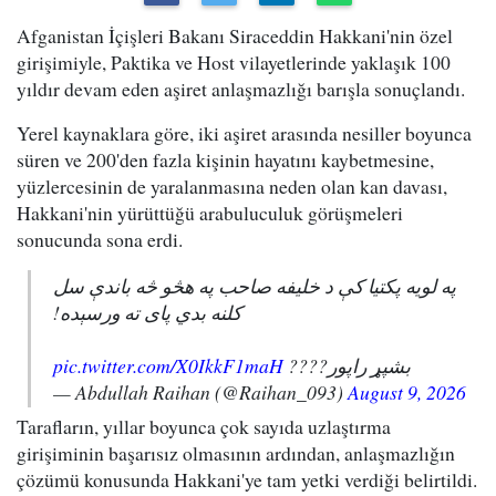
Afganistan İçişleri Bakanı Siraceddin Hakkani'nin özel
girişimiyle, Paktika ve Host vilayetlerinde yaklaşık 100
yıldır devam eden aşiret anlaşmazlığı barışla sonuçlandı.
Yerel kaynaklara göre, iki aşiret arasında nesiller boyunca
süren ve 200'den fazla kişinin hayatını kaybetmesine,
yüzlercesinin de yaralanmasına neden olan kan davası,
Hakkani'nin yürüttüğü arabuluculuk görüşmeleri
sonucunda sona erdi.
په لویه پکتیا کې د خلیفه صاحب په هڅو څه باندې سل
کلنه بدي پای ته ورسېده!
pic.twitter.com/X0IkkF1maH
بشپړ راپور????
— Abdullah Raihan (@Raihan_093)
August 9, 2026
Tarafların, yıllar boyunca çok sayıda uzlaştırma
girişiminin başarısız olmasının ardından, anlaşmazlığın
çözümü konusunda Hakkani'ye tam yetki verdiği belirtildi.