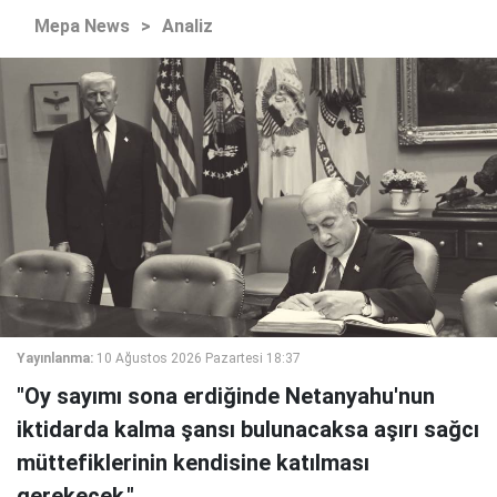
Mepa News
>
Analiz
Yayınlanma:
10 Ağustos 2026 Pazartesi 18:37
"Oy sayımı sona erdiğinde Netanyahu'nun
iktidarda kalma şansı bulunacaksa aşırı sağcı
müttefiklerinin kendisine katılması
gerekecek."