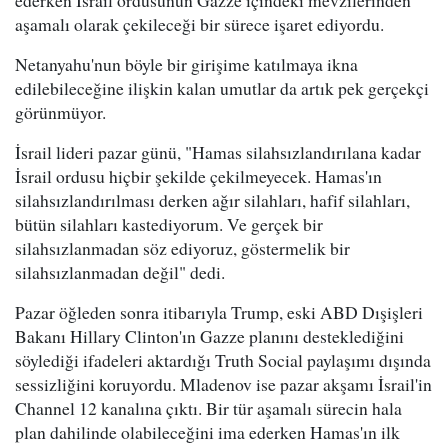
ederken İsrail ordusunun Gazze içindeki mevzilerinden
aşamalı olarak çekileceği bir sürece işaret ediyordu.
Netanyahu'nun böyle bir girişime katılmaya ikna
edilebileceğine ilişkin kalan umutlar da artık pek gerçekçi
görünmüyor.
İsrail lideri pazar günü, "Hamas silahsızlandırılana kadar
İsrail ordusu hiçbir şekilde çekilmeyecek. Hamas'ın
silahsızlandırılması derken ağır silahları, hafif silahları,
bütün silahları kastediyorum. Ve gerçek bir
silahsızlanmadan söz ediyoruz, göstermelik bir
silahsızlanmadan değil" dedi.
Pazar öğleden sonra itibarıyla Trump, eski ABD Dışişleri
Bakanı Hillary Clinton'ın Gazze planını desteklediğini
söylediği ifadeleri aktardığı Truth Social paylaşımı dışında
sessizliğini koruyordu. Mladenov ise pazar akşamı İsrail'in
Channel 12 kanalına çıktı. Bir tür aşamalı sürecin hala
plan dahilinde olabileceğini ima ederken Hamas'ın ilk