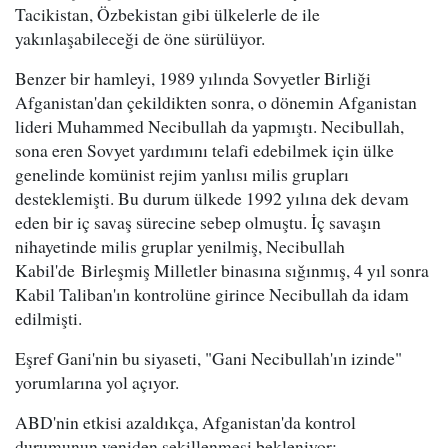
Tacikistan, Özbekistan gibi ülkelerle de ile
yakınlaşabileceği de öne sürülüyor.
Benzer bir hamleyi, 1989 yılında Sovyetler Birliği
Afganistan'dan çekildikten sonra, o dönemin Afganistan
lideri Muhammed Necibullah da yapmıştı. Necibullah,
sona eren Sovyet yardımını telafi edebilmek için ülke
genelinde komünist rejim yanlısı milis grupları
desteklemişti. Bu durum ülkede 1992 yılına dek devam
eden bir iç savaş sürecine sebep olmuştu. İç savaşın
nihayetinde milis gruplar yenilmiş, Necibullah
Kabil'de Birleşmiş Milletler binasına sığınmış, 4 yıl sonra
Kabil Taliban'ın kontrolüne girince Necibullah da idam
edilmişti.
Eşref Gani'nin bu siyaseti, "Gani Necibullah'ın izinde"
yorumlarına yol açıyor.
ABD'nin etkisi azaldıkça, Afganistan'da kontrol
durumunun yeniden şekillenmesi bekleniyor: