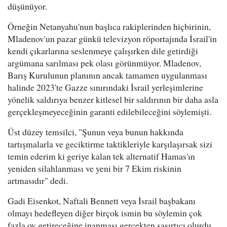
düşünüyor.
Örneğin Netanyahu'nun başlıca rakiplerinden hiçbirinin,
Mladenov'un pazar günkü televizyon röportajında İsrail'in
kendi çıkarlarına seslenmeye çalışırken dile getirdiği
argümana sarılması pek olası görünmüyor. Mladenov,
Barış Kurulunun planının ancak tamamen uygulanması
halinde 2023'te Gazze sınırındaki İsrail yerleşimlerine
yönelik saldırıya benzer kitlesel bir saldırının bir daha asla
gerçekleşmeyeceğinin garanti edilebileceğini söylemişti.
Üst düzey temsilci, "Şunun veya bunun hakkında
tartışmalarla ve geciktirme taktikleriyle karşılaşırsak sizi
temin ederim ki geriye kalan tek alternatif Hamas'ın
yeniden silahlanması ve yeni bir 7 Ekim riskinin
artmasıdır" dedi.
Gadi Eisenkot, Naftali Bennett veya İsrail başbakanı
olmayı hedefleyen diğer birçok ismin bu söylemin çok
fazla oy getireceğine inanması gerçekten şaşırtıcı olurdu.