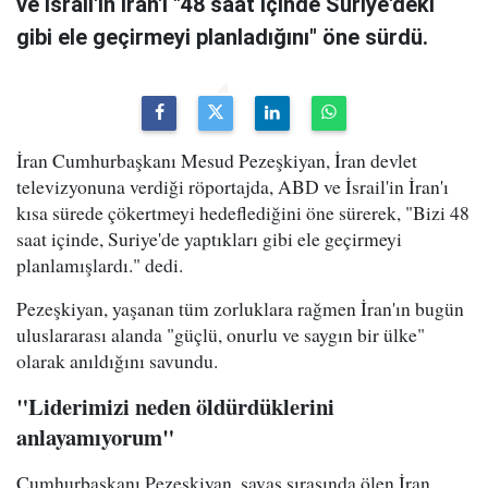
ve İsrail'in İran'ı "48 saat içinde Suriye'deki
gibi ele geçirmeyi planladığını" öne sürdü.
İran Cumhurbaşkanı Mesud Pezeşkiyan, İran devlet
televizyonuna verdiği röportajda, ABD ve İsrail'in İran'ı
kısa sürede çökertmeyi hedeflediğini öne sürerek, "Bizi 48
saat içinde, Suriye'de yaptıkları gibi ele geçirmeyi
planlamışlardı." dedi.
Pezeşkiyan, yaşanan tüm zorluklara rağmen İran'ın bugün
uluslararası alanda "güçlü, onurlu ve saygın bir ülke"
olarak anıldığını savundu.
"Liderimizi neden öldürdüklerini
anlayamıyorum"
Cumhurbaşkanı Pezeşkiyan, savaş sırasında ölen İran