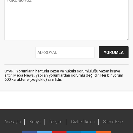
UYARI: Yorumların her türlü cezai ve hukuki sorumluluğu yazan kişiye
aittir. Mepa News, yapılan yorumlardan sorumlu değildir. Her bir yorum
600 karakterle (boşluklu) sınırlıdır.
Anasayfa
Künye
İletişim
Gizlilik İlkeleri
Sitene Ekle