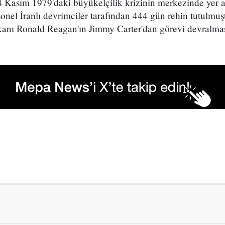
4 Kasım 1979'daki büyükelçilik krizinin merkezinde yer a
onel İranlı devrimciler tarafından 444 gün rehin tutulmuşt
anı Ronald Reagan'ın Jimmy Carter'dan görevi devralmas