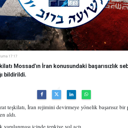
Cuma 17:17
şkilatı Mossad'ın İran konusundaki başarısızlık se
bildirildi.
arat teşkilatı, İran rejimini devirmeye yönelik başarısız bir
en aldı.
k yapılanması içinde tepkiye yol açtı.