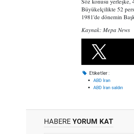
Söz konusu yerleşke, 
Büyükelçilikte 52 pers
1981'de dönemin Başk
Kaynak: Mepa News
Etiketler :
ABD İran
ABD İran saldırı
HABERE
YORUM KAT