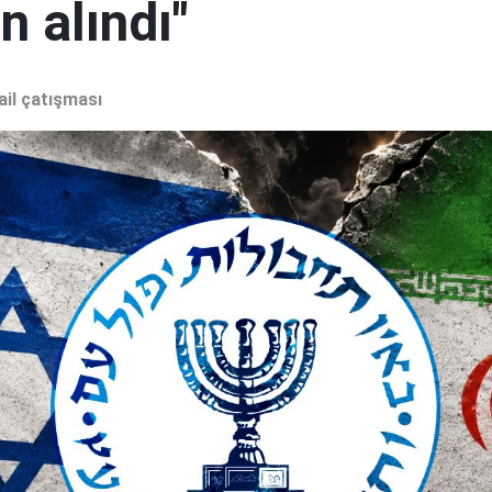
 alındı"
ail çatışması