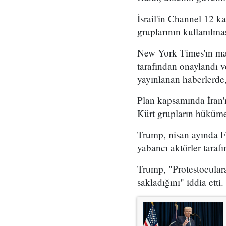
İsrail'in Channel 12 k
gruplarının kullanılma
New York Times'ın mar
tarafından onaylandı
yayınlanan haberlerde,
Plan kapsamında İran'ı
Kürt grupların hükümet
Trump, nisan ayında Fo
yabancı aktörler taraf
Trump, "Protestoculara
sakladığını" iddia etti.