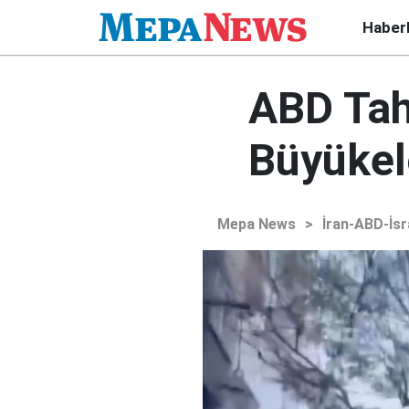
Haber
ABD Tah
Büyükel
Mepa News
>
İran-ABD-İsr