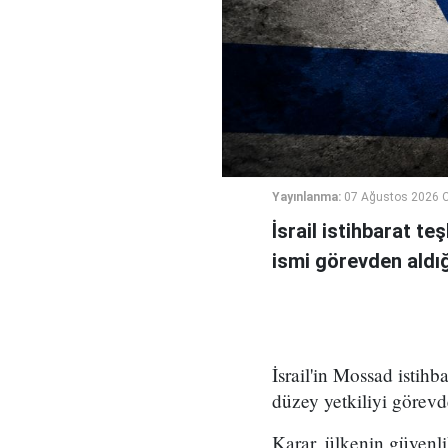
Yayınlanma:
07 Ağustos 2026 
İsrail istihbarat te
ismi görevden aldığı 
İsrail'in Mossad istihb
düzey yetkiliyi görevd
Karar, ülkenin güvenli