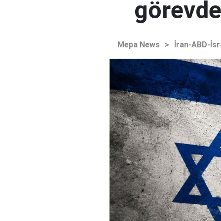
görevden
Mepa News
>
İran-ABD-İsr