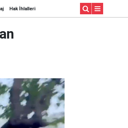
aj
Hak İhlalleri
kan