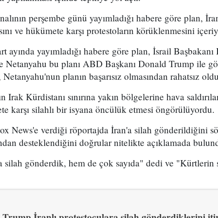
analının perşembe günü yayımladığı habere göre plan, İran
sını ve hükümete karşı protestoların körüklenmesini içeri
t ayında yayımladığı habere göre plan, İsrail Başbakan
 ve Netanyahu bu planı ABD Başkanı Donald Trump ile g
 Netanyahu'nun planın başarısız olmasından rahatsız olduğ
n Irak Kürdistanı sınırına yakın bölgelerine hava saldırıl
e karşı silahlı bir isyana öncülük etmesi öngörülüyordu.
x News'e verdiği röportajda İran'a silah gönderildiğini sö
ından desteklendiğini doğrular nitelikte açıklamada bulun
 silah gönderdik, hem de çok sayıda" dedi ve "Kürtlerin s
Trump İranlı protestoculara silah gönderdiklerini itir