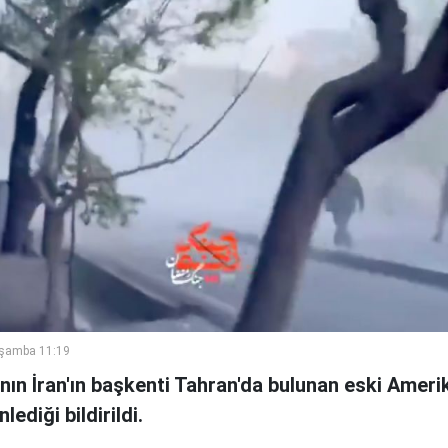
rşamba 11:19
ın İran'ın başkenti Tahran'da bulunan eski Ameri
diği bildirildi.