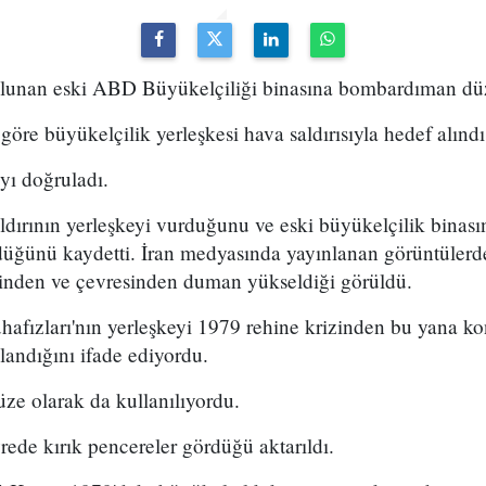
unan eski ABD Büyükelçiliği binasına bombardıman düzen
göre büyükelçilik yerleşkesi hava saldırısıyla hedef alındı
ıyı doğruladı.
dırının yerleşkeyi vurduğunu ve eski büyükelçilik binası
düğünü kaydetti. İran medyasında yayınlanan görüntülerde
sinden ve çevresinden duman yükseldiği görüldü.
ızları'nın yerleşkeyi 1979 rehine krizinden bu yana kont
llandığını ifade ediyordu.
ze olarak da kullanılıyordu.
rede kırık pencereler gördüğü aktarıldı.