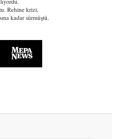
lıyordu.
u. Rehine krizi,
ına kadar sürmüştü.