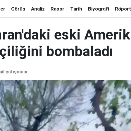
ler
Görüş
Analiz
Rapor
Tarih
Biyografi
Röport
ran'daki eski Ameri
çiliğini bombaladı
ail çatışması