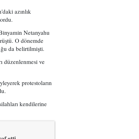
'daki azınlık
yordu.
ı Binyamin Netanyahu
örüştü. O dönemde
u da belirtilmişti.
arı düzenlenmesi ve
yleyerek protestoların
du.
ilahları kendilerine
af etti