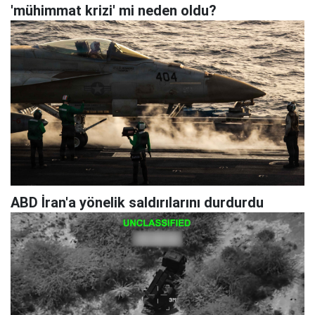
'mühimmat krizi' mi neden oldu?
ABD İran'a yönelik saldırılarını durdurdu