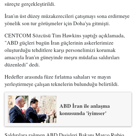
süreçte gerçekleştirildi.
İran'ın üst düzey müzakerecileri çatışmayı sona erdirmeye
yönelik son tur görüşmeler için Doha'ya gitmişti.
CENTCOM Sözcüsü Tim Hawkins yaptığı açıklamada,
"ABD güçleri bugün İran güçlerinin askerlerimize
oluşturduğu tehditlere karşı personelimizi korumak
amacıyla İran'ın güneyinde meşru müdafaa saldırıları
düzenledi" dedi.
Hedefler arasında füze fırlatma sahaları ve mayın
yerleştirmeye çalışan teknelerin bulunduğu belirtildi.
ABD İran ile anlaşma
konusunda 'iyimser'
Saldırılara rağmen ABD Dışişleri Bakanı Marco Rubio,