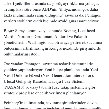
askeri yetkililer arasında da görüş ayrılıklarına yol açtı.
Trump kısa süre önce ABD'nin "ihtiyacından çok daha
fazla mühimmata sahip olduğunu" savunsa da, Pentagon
verileri stokların ciddi biçimde azaldığına işaret ediyor.
Beyaz Saray, temmuz ayı sonunda Boeing, Lockheed
Martin, Northrop Grumman, Anduril ve Palantir
yöneticilerini Washington'da bir araya getirerek savunma
bütçesinin artırılması için Kongre nezdinde girişimlerde
bulunmalarını istedi.
Öte yandan Pentagon, savunma tedarik sistemini de
yeniden yapılandırıyor. Yeni bütçe planlamasında Yeni
Nesil Önleme Füzesi (Next Generation Interceptor),
Ulusal Gelişmiş Karadan Havaya Füze Sistemi
(NASAMS) ve uzay tabanlı füze takip sistemleri gibi
stratejik projelere öncelik verilmesi planlanıyor.
Feinberg'in talimatında, savunma şirketlerinden devlet
fonu beklemeden üretim tesislerini genişletmeye yönelik