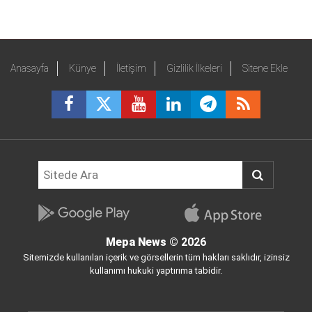
Anasayfa
Künye
İletişim
Gizlilik İlkeleri
Sitene Ekle
Mepa News
© 2026
Sitemizde kullanılan içerik ve görsellerin tüm hakları saklıdır, izinsiz
kullanımı hukuki yaptırıma tabidir.