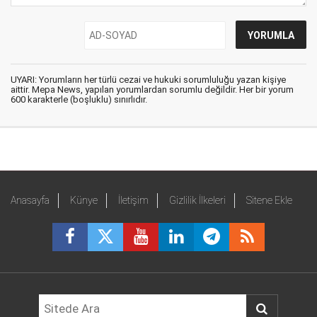
UYARI: Yorumların her türlü cezai ve hukuki sorumluluğu yazan kişiye
aittir. Mepa News, yapılan yorumlardan sorumlu değildir. Her bir yorum
600 karakterle (boşluklu) sınırlıdır.
Anasayfa
Künye
İletişim
Gizlilik İlkeleri
Sitene Ekle