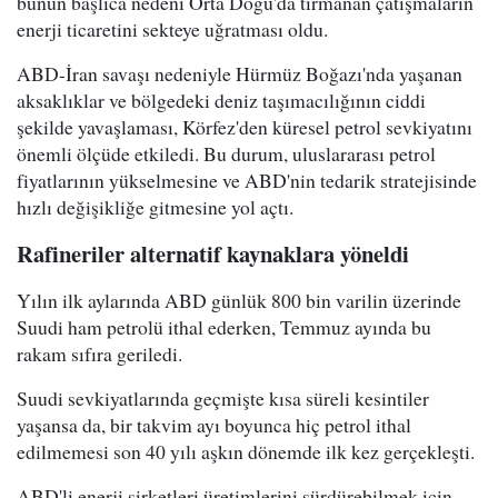
bunun başlıca nedeni Orta Doğu'da tırmanan çatışmaların
enerji ticaretini sekteye uğratması oldu.
ABD-İran savaşı nedeniyle Hürmüz Boğazı'nda yaşanan
aksaklıklar ve bölgedeki deniz taşımacılığının ciddi
şekilde yavaşlaması, Körfez'den küresel petrol sevkiyatını
önemli ölçüde etkiledi. Bu durum, uluslararası petrol
fiyatlarının yükselmesine ve ABD'nin tedarik stratejisinde
hızlı değişikliğe gitmesine yol açtı.
Rafineriler alternatif kaynaklara yöneldi
Yılın ilk aylarında ABD günlük 800 bin varilin üzerinde
Suudi ham petrolü ithal ederken, Temmuz ayında bu
rakam sıfıra geriledi.
Suudi sevkiyatlarında geçmişte kısa süreli kesintiler
yaşansa da, bir takvim ayı boyunca hiç petrol ithal
edilmemesi son 40 yılı aşkın dönemde ilk kez gerçekleşti.
ABD'li enerji şirketleri üretimlerini sürdürebilmek için