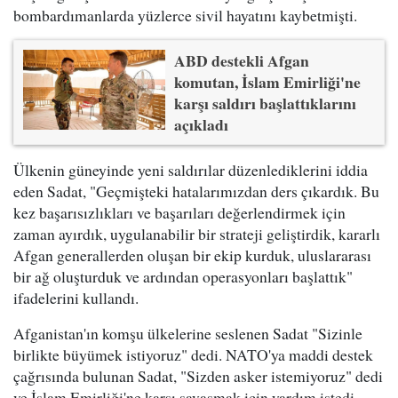
bombardımanlarda yüzlerce sivil hayatını kaybetmişti.
ABD destekli Afgan
komutan, İslam Emirliği'ne
karşı saldırı başlattıklarını
açıkladı
Ülkenin güneyinde yeni saldırılar düzenlediklerini iddia
eden Sadat, "Geçmişteki hatalarımızdan ders çıkardık. Bu
kez başarısızlıkları ve başarıları değerlendirmek için
zaman ayırdık, uygulanabilir bir strateji geliştirdik, kararlı
Afgan generallerden oluşan bir ekip kurduk, uluslararası
bir ağ oluşturduk ve ardından operasyonları başlattık"
ifadelerini kullandı.
Afganistan'ın komşu ülkelerine seslenen Sadat "Sizinle
birlikte büyümek istiyoruz" dedi. NATO'ya maddi destek
çağrısında bulunan Sadat, "Sizden asker istemiyoruz" dedi
ve İslam Emirliği'ne karşı savaşmak için yardım istedi.