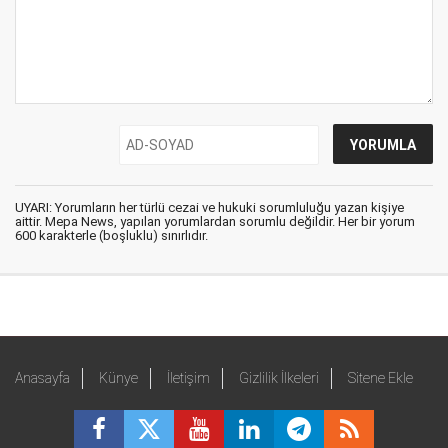
UYARI: Yorumların her türlü cezai ve hukuki sorumluluğu yazan kişiye
aittir. Mepa News, yapılan yorumlardan sorumlu değildir. Her bir yorum
600 karakterle (boşluklu) sınırlıdır.
Anasayfa
Künye
İletişim
Gizlilik İlkeleri
Sitene Ekle