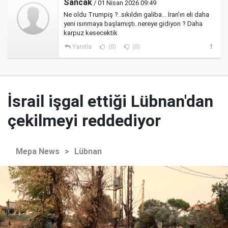
Sancak
/ 01 Nisan 2026 09:49
Ne oldu Trumpiş ?..sıkıldın galiba... İran'ın eli daha
yeni ısınmaya başlamıştı..nereye gidiyon ? Daha
karpuz kesecektik
Yanıtla
(0)
(0)
İsrail işgal ettiği Lübnan'dan
çekilmeyi reddediyor
Mepa News
>
Lübnan