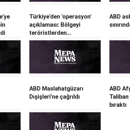
e'ye
Türkiye'den 'operasyon'
ABD ask
in
açıklaması: Bölgeyi
sınırınd
rdi
teröristlerden
temizleyeceğiz
ABD Maslahatgüzarı
ABD Afg
Dışişleri'ne çağrıldı
Taliban 
bıraktı