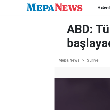
Haber
ABD: Tü
başlaya
Mepa News
>
Suriye