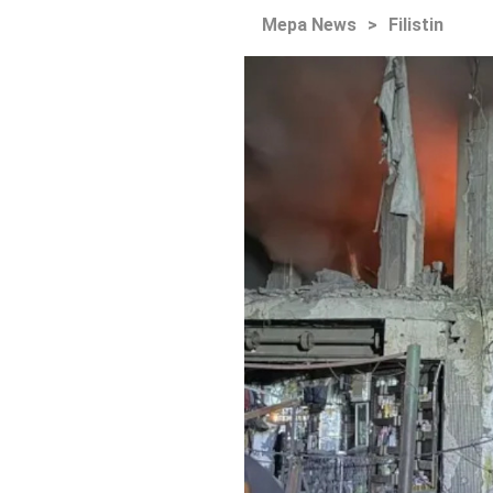
Mepa News
>
Filistin