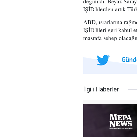
değinildi. Beyaz Saray,
IŞİD'lilerden artık Tür
ABD, ısrarlarına rağm
IŞİD'lileri geri kabul 
masrafa sebep olacağı
İlgili Haberler