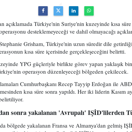
an açıklamada Türkiye'nin Suriye'nin kuzeyinde kısa süre
operasyonu desteklemeyeceği ve dahil olmayacağı açıkla
ephanie Grisham, Türkiye'nin uzun süredir dile getirdiği
rasyonun kısa süre içerisinde gerçekleşeceğini belirtti.
zeyinde YPG güçleriyle birlikte görev yapan yaklaşık bin
ürkiye'nin operasyon düzenleyeceği bölgeden çekilecek.
klamaları Cumhurbaşkanı Recep Tayyip Erdoğan ile AB
mesinden kısa süre sonra yapıldı. Her iki liderin Kasım 
elirtiliyor.
an sonra yakalanan 'Avrupalı' IŞİD'lilerden 
lda bölgede yakalanan Fransa ve Almanya'dan gelmiş IŞİD'