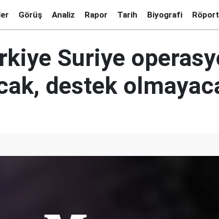
ler
Görüş
Analiz
Rapor
Tarih
Biyografi
Röport
rkiye Suriye operas
cak, destek olmayac