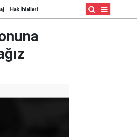
aj
Hak İhlalleri
yonuna
ağız