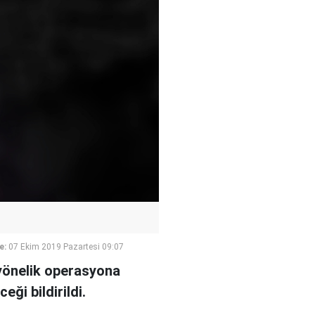
e:
07 Ekim 2019 Pazartesi 09:07
 yönelik operasyona
ği bildirildi.