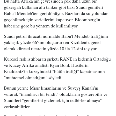
Bu hafta Afrika'nın çevresinden çok daha uzun bir
güzergah kullanan altı tanker gibi bazı Suudi gemileri
Babu'l Mendeb'ten geri dönüyor. Bazıları da su yolundan
geçebilmek için vericilerini kapatıyor. Bloomberg'in
haberine göre bu yöntem de kullanılıyor.
Suudi petrol ihracatı normalde Babu'l Mendeb trafiğinin
yaklaşık yüzde 66'sını oluştururken Kızıldeniz genel
olarak küresel ticaretin yüzde 10 ila 12'sini taşıyor.
Küresel risk istihbaratı şirketi RANE'in kıdemli Ortadoğu
ve Kuzey Afrika analisti Ryan Bohl, Husilerin
Kızıldeniz'in kuzeyindeki "bütün trafiği" kapatmasının
"muhtemel olmadığını" söyledi.
Bunun yerine Mısır limanlarını ve Süveyş Kanalı'nı
vurarak "inandırıcı bir tehdit" olduklarını gösterebilir ve
Suudileri "gemilerini gizlemek için tedbirler almaya"
zorlayabilirler.