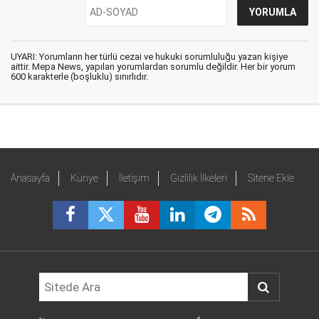
UYARI: Yorumların her türlü cezai ve hukuki sorumluluğu yazan kişiye
aittir. Mepa News, yapılan yorumlardan sorumlu değildir. Her bir yorum
600 karakterle (boşluklu) sınırlıdır.
Anasayfa
Künye
İletişim
Gizlilik İlkeleri
Sitene Ekle