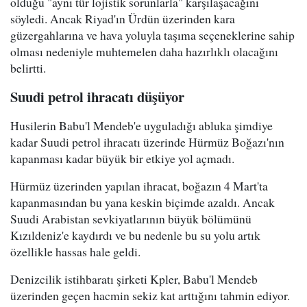
olduğu "aynı tür lojistik sorunlarla" karşılaşacağını
söyledi. Ancak Riyad'ın Ürdün üzerinden kara
güzergahlarına ve hava yoluyla taşıma seçeneklerine sahip
olması nedeniyle muhtemelen daha hazırlıklı olacağını
belirtti.
Suudi petrol ihracatı düşüyor
Husilerin Babu'l Mendeb'e uyguladığı abluka şimdiye
kadar Suudi petrol ihracatı üzerinde Hürmüz Boğazı'nın
kapanması kadar büyük bir etkiye yol açmadı.
Hürmüz üzerinden yapılan ihracat, boğazın 4 Mart'ta
kapanmasından bu yana keskin biçimde azaldı. Ancak
Suudi Arabistan sevkiyatlarının büyük bölümünü
Kızıldeniz'e kaydırdı ve bu nedenle bu su yolu artık
özellikle hassas hale geldi.
Denizcilik istihbaratı şirketi Kpler, Babu'l Mendeb
üzerinden geçen hacmin sekiz kat arttığını tahmin ediyor.