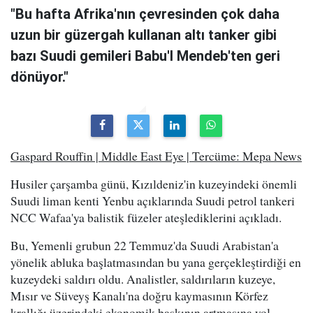
"Bu hafta Afrika'nın çevresinden çok daha
uzun bir güzergah kullanan altı tanker gibi
bazı Suudi gemileri Babu'l Mendeb'ten geri
dönüyor."
Gaspard Rouffin | Middle East Eye | Tercüme: Mepa News
Husiler çarşamba günü, Kızıldeniz'in kuzeyindeki önemli
Suudi liman kenti Yenbu açıklarında Suudi petrol tankeri
NCC Wafaa'ya balistik füzeler ateşlediklerini açıkladı.
Bu, Yemenli grubun 22 Temmuz'da Suudi Arabistan'a
yönelik abluka başlatmasından bu yana gerçekleştirdiği en
kuzeydeki saldırı oldu. Analistler, saldırıların kuzeye,
Mısır ve Süveyş Kanalı'na doğru kaymasının Körfez
krallığı üzerindeki ekonomik baskının artmasına yol