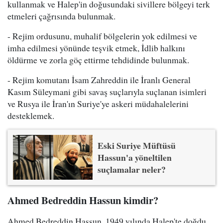
kullanmak ve Halep'in doğusundaki sivillere bölgeyi terk
etmeleri çağrısında bulunmak.
- Rejim ordusunu, muhalif bölgelerin yok edilmesi ve
imha edilmesi yönünde teşvik etmek, İdlib halkını
öldürme ve zorla göç ettirme tehdidinde bulunmak.
- Rejim komutanı İsam Zahreddin ile İranlı General
Kasım Süleymani gibi savaş suçlarıyla suçlanan isimleri
ve Rusya ile İran'ın Suriye'ye askeri müdahalelerini
desteklemek.
Eski Suriye Müftüsü
Hassun'a yöneltilen
suçlamalar neler?
Ahmed Bedreddin Hassun kimdir?
Ahmed Bedreddin Hassun, 1949 yılında Halep'te doğdu.