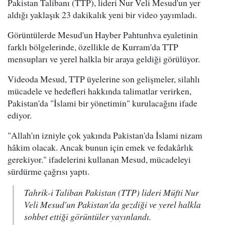
Pakistan Talibanı (TTP), lideri Nur Veli Mesud'un yer
aldığı yaklaşık 23 dakikalık yeni bir video yayımladı.
Görüntülerde Mesud'un Hayber Pahtunhva eyaletinin
farklı bölgelerinde, özellikle de Kurram'da TTP
mensupları ve yerel halkla bir araya geldiği görülüyor.
Videoda Mesud, TTP üyelerine son gelişmeler, silahlı
mücadele ve hedefleri hakkında talimatlar verirken,
Pakistan'da "İslami bir yönetimin" kurulacağını ifade
ediyor.
"Allah'ın izniyle çok yakında Pakistan'da İslami nizam
hâkim olacak. Ancak bunun için emek ve fedakârlık
gerekiyor." ifadelerini kullanan Mesud, mücadeleyi
sürdürme çağrısı yaptı.
Tahrik-i Taliban Pakistan (TTP) lideri Müfti Nur
Veli Mesud'un Pakistan'da gezdiği ve yerel halkla
sohbet ettiği görüntüler yayınlandı.