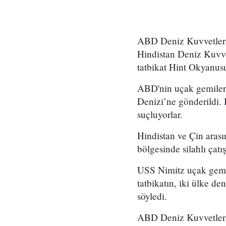
ABD Deniz Kuvvetleri’
Hindistan Deniz Kuvvetl
tatbikat Hint Okyanusu
ABD'nin uçak gemileri
Denizi’ne gönderildi.
suçluyorlar.
Hindistan ve Çin arası
bölgesinde silahlı çatı
USS Nimitz uçak gemis
tatbikatın, iki ülke de
söyledi.
ABD Deniz Kuvvetleri’