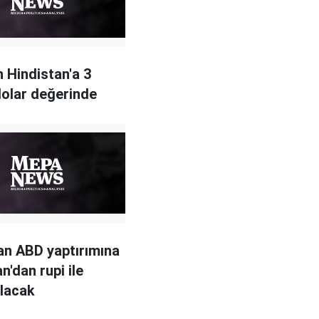
 Hindistan'a 3
dolar değerinde
an ABD yaptırımına
an'dan rupi ile
alacak