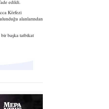
fade edildi.
acca Körfezi
bulunduğu alanlarından
bir başka tatbikat
.