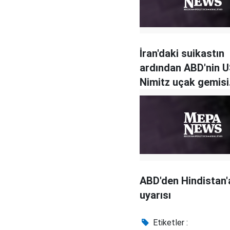
İran'daki suikastın
ardından ABD'nin 
Nimitz uçak gemisi
Ortadoğu'ya dönüy
ABD'den Hindistan'
uyarısı
Etiketler :