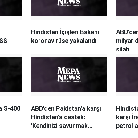
Hindistan İçişleri Bakanı
ABD'den
USS
koronavirüse yakalandı
milyar 
silah
or
a S-400
ABD'den Pakistan'a karşı
Hindist
Hindistan'a destek:
karşı İr
'Kendinizi savunmak
petrol 
hakkınız'