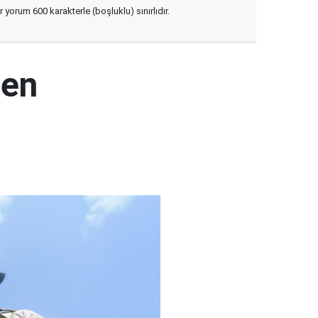
yorum 600 karakterle (boşluklu) sınırlıdır.
den
ı