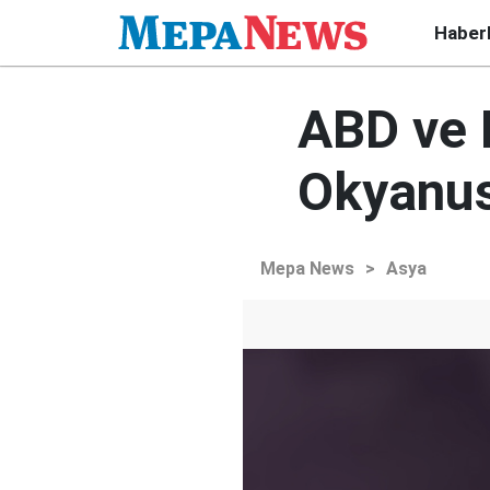
Haber
ABD ve 
Okyanus
Mepa News
>
Asya