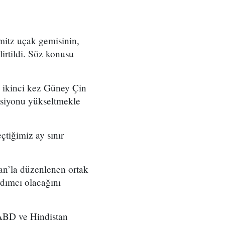
itz uçak gemisinin,
lirtildi. Söz konusu
 ikinci kez Güney Çin
nsiyonu yükseltmekle
çtiğimiz ay sınır
an’la düzenlenen ortak
rdımcı olacağını
 ABD ve Hindistan