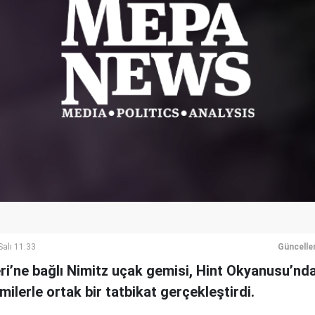
alı 11:33
Güncelle
ri’ne bağlı Nimitz uçak gemisi, Hint Okyanusu’nd
milerle ortak bir tatbikat gerçekleştirdi.