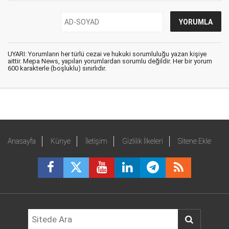
UYARI: Yorumların her türlü cezai ve hukuki sorumluluğu yazan kişiye
aittir. Mepa News, yapılan yorumlardan sorumlu değildir. Her bir yorum
600 karakterle (boşluklu) sınırlıdır.
Anasayfa
Künye
İletişim
Gizlilik İlkeleri
Sitene Ekle