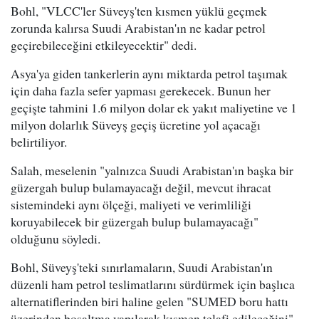
Bohl, "VLCC'ler Süveyş'ten kısmen yüklü geçmek
zorunda kalırsa Suudi Arabistan'ın ne kadar petrol
geçirebileceğini etkileyecektir" dedi.
Asya'ya giden tankerlerin aynı miktarda petrol taşımak
için daha fazla sefer yapması gerekecek. Bunun her
geçişte tahmini 1.6 milyon dolar ek yakıt maliyetine ve 1
milyon dolarlık Süveyş geçiş ücretine yol açacağı
belirtiliyor.
Salah, meselenin "yalnızca Suudi Arabistan'ın başka bir
güzergah bulup bulamayacağı değil, mevcut ihracat
sistemindeki aynı ölçeği, maliyeti ve verimliliği
koruyabilecek bir güzergah bulup bulamayacağı"
olduğunu söyledi.
Bohl, Süveyş'teki sınırlamaların, Suudi Arabistan'ın
düzenli ham petrol teslimatlarını sürdürmek için başlıca
alternatiflerinden biri haline gelen "SUMED boru hattı
üzerinden boşaltma yapılarak kısmen telafi edileceğini"