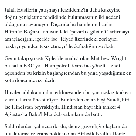
Jalal, Husilerin çatışmayı Kızıldeniz'in daha kuzeyine
doğru genişletme tehdidinde bulunmasının iki nedeni
olduğunu savunuyor. Dışarıda bu hamlenin İran'ın
Hürmüz Boğazı konusundaki "pazarlık gücünü" artırmayı
amaçladığını, içeride ise "Riyad üzerindeki zorlayıcı
baskıyı yeniden tesis etmeyi" hedeflediğini söyledi.
Gemi takip şirketi Kpler'de analist olan Matthew Wright
bu hafta BBC'ye, "Ham petrol ticaretine yönelik tehdit
açısından bu krizin başlangıcından bu yana yaşadığımız en
kötü dönemdeyiz" dedi.
Husiler, ablukanın ilan edilmesinden bu yana sekiz tankeri
vurduklarını öne sürüyor. Bunlardan en az beşi Suudi, biri
ise Hindistan bayraklıydı. Hindistan bayraklı tanker 4
Ağustos'ta Babu'l Mendeb yakınlarında battı.
Saldırılardan yalnızca dördü, deniz güvenliği olaylarında
uluslararası referans noktası olan Birleşik Krallık Deniz