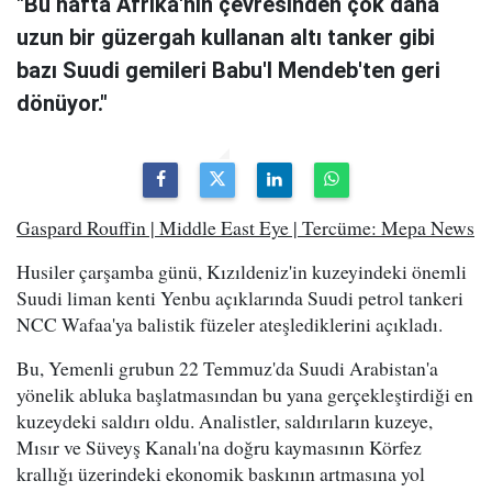
"Bu hafta Afrika'nın çevresinden çok daha
uzun bir güzergah kullanan altı tanker gibi
bazı Suudi gemileri Babu'l Mendeb'ten geri
dönüyor."
Gaspard Rouffin | Middle East Eye | Tercüme: Mepa News
Husiler çarşamba günü, Kızıldeniz'in kuzeyindeki önemli
Suudi liman kenti Yenbu açıklarında Suudi petrol tankeri
NCC Wafaa'ya balistik füzeler ateşlediklerini açıkladı.
Bu, Yemenli grubun 22 Temmuz'da Suudi Arabistan'a
yönelik abluka başlatmasından bu yana gerçekleştirdiği en
kuzeydeki saldırı oldu. Analistler, saldırıların kuzeye,
Mısır ve Süveyş Kanalı'na doğru kaymasının Körfez
krallığı üzerindeki ekonomik baskının artmasına yol