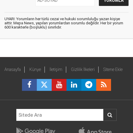
UYARI: Yorumların her türlü cezai ve hukuki sorumluluğu yazan kişiye
aittir. Mepa News, yapılan yorumlardan sorumlu değildir. Her bir yorum
600 karakterle (boşluklu) sınırlıdır.
Anasayfa
Künye
İletişim
Gizlilik İlkeleri
Sitene Ekle