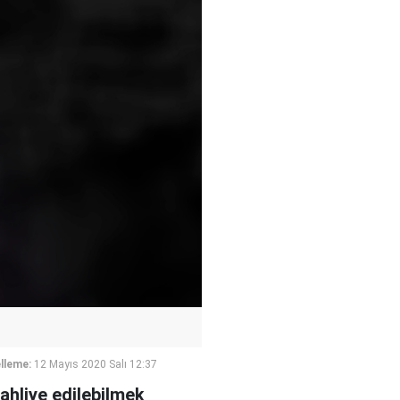
lleme:
12 Mayıs 2020 Salı 12:37
ahliye edilebilmek