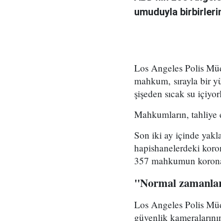
umuduyla birbirleri
Los Angeles Polis Müd
mahkum, sırayla bir yü
şişeden sıcak su içiyor
Mahkumların, tahliye e
Son iki ay içinde yakl
hapishanelerdeki koron
357 mahkumun koronavir
"Normal zamanlar
Los Angeles Polis Müd
güvenlik kameralarının