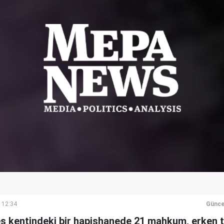
 12:34
Günce
s kentindeki bir hapishanede 21 mahkum, erken t