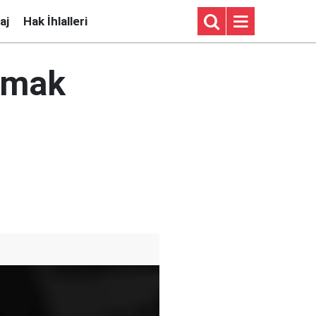
aj
Hak İhlalleri
lmak