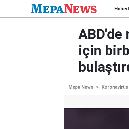
Haber
ABD'de 
için bir
bulaştır
Mepa News
>
Koronavirüs