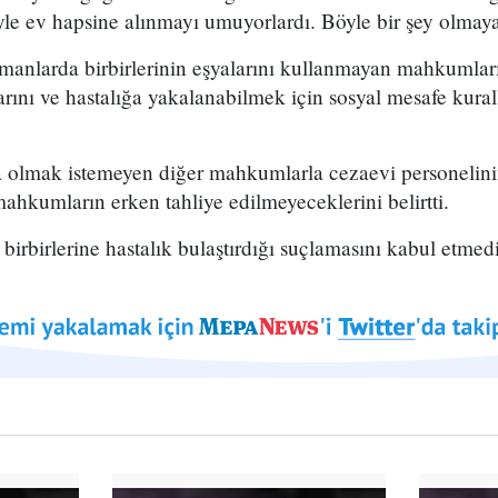
yle ev hapsine alınmayı umuyorlardı. Böyle bir şey olmay
anlarda birbirlerinin eşyalarını kullanmayan mahkumların
arını ve hastalığa yakalanabilmek için sosyal mesafe kurall
a olmak istemeyen diğer mahkumlarla cezaevi personelinin
ahkumların erken tahliye edilmeyeceklerini belirtti.
irbirlerine hastalık bulaştırdığı suçlamasını kabul etmedi