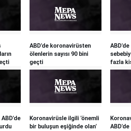
s
ABD'de koronavirüsten
ABD'de 
ların
ölenlerin sayısı 90 bini
sebebiy
eçti
geçti
fazla ki
ı ABD'de
Koronavirüsle ilgili 'önemli
Koronav
vurdu
bir buluşun eşiğinde olan'
ABD'de 