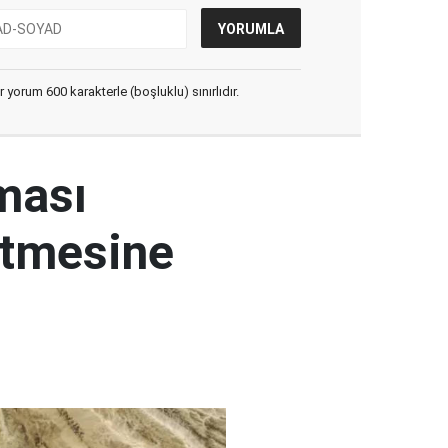
yorum 600 karakterle (boşluklu) sınırlıdır.
ması
etmesine