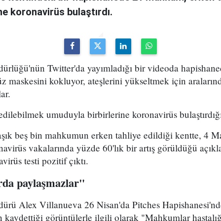
ne koronavirüs bulaştırdı.
ürlüğü'nün Twitter'da yayımladığı bir videoda hapishane
z maskesini kokluyor, ateşlerini yükseltmek için aralarınd
lar.
dilebilmek umuduyla birbirlerine koronavirüs bulaştırdığı
aşık beş bin mahkumun erken tahliye edildiği kentte, 4 M
avirüs vakalarında yüzde 60'lık bir artış görüldüğü açıkl
üs testi pozitif çıktı.
da paylaşmazlar"
ürü Alex Villanueva 26 Nisan'da Pitches Hapishanesi'nde 
 kaydettiği görüntülerle ilgili olarak "Mahkumlar hastalı