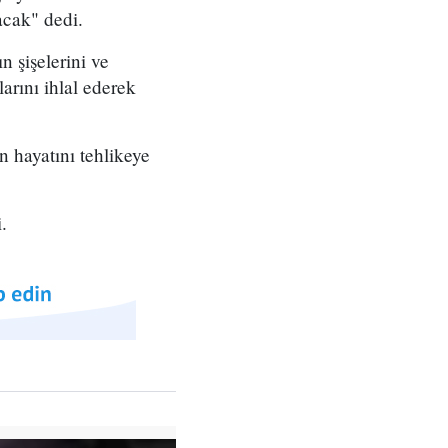
acak" dedi.
 şişelerini ve
arını ihlal ederek
 hayatını tehlikeye
.