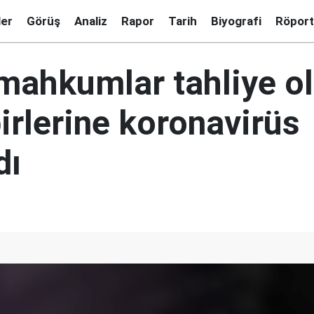
ler
Görüş
Analiz
Rapor
Tarih
Biyografi
Röport
mahkumlar tahliye o
birlerine koronavirüs
dı