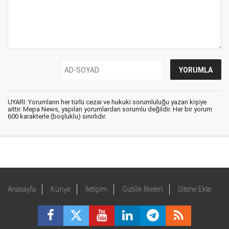
UYARI: Yorumların her türlü cezai ve hukuki sorumluluğu yazan kişiye
aittir. Mepa News, yapılan yorumlardan sorumlu değildir. Her bir yorum
600 karakterle (boşluklu) sınırlıdır.
Anasayfa
Künye
İletişim
Gizlilik İlkeleri
Sitene Ekle