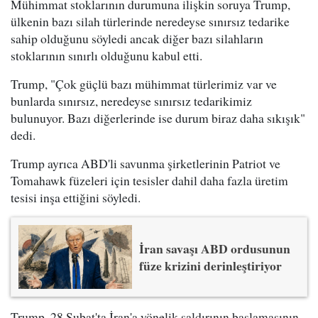
Mühimmat stoklarının durumuna ilişkin soruya Trump,
ülkenin bazı silah türlerinde neredeyse sınırsız tedarike
sahip olduğunu söyledi ancak diğer bazı silahların
stoklarının sınırlı olduğunu kabul etti.
Trump, "Çok güçlü bazı mühimmat türlerimiz var ve
bunlarda sınırsız, neredeyse sınırsız tedarikimiz
bulunuyor. Bazı diğerlerinde ise durum biraz daha sıkışık"
dedi.
Trump ayrıca ABD'li savunma şirketlerinin Patriot ve
Tomahawk füzeleri için tesisler dahil daha fazla üretim
tesisi inşa ettiğini söyledi.
İran savaşı ABD ordusunun
füze krizini derinleştiriyor
Trump, 28 Şubat'ta İran'a yönelik saldırının başlamasının