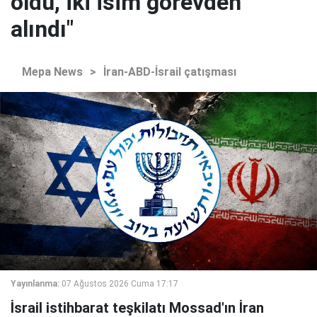
oldu, iki isim görevden
alındı"
Mepa News
>
İran-ABD-İsrail çatışması
Yayınlanma:
07 Ağustos 2026 Cuma 17:17
İsrail istihbarat teşkilatı Mossad'ın İran