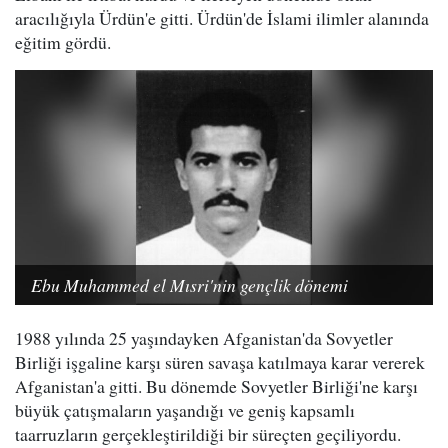
aracılığıyla Ürdün'e gitti. Ürdün'de İslami ilimler alanında
eğitim gördü.
Ebu Muhammed el Mısri'nin gençlik dönemi
1988 yılında 25 yaşındayken Afganistan'da Sovyetler
Birliği işgaline karşı süren savaşa katılmaya karar vererek
Afganistan'a gitti. Bu dönemde Sovyetler Birliği'ne karşı
büyük çatışmaların yaşandığı ve geniş kapsamlı
taarruzların gerçekleştirildiği bir süreçten geçiliyordu.