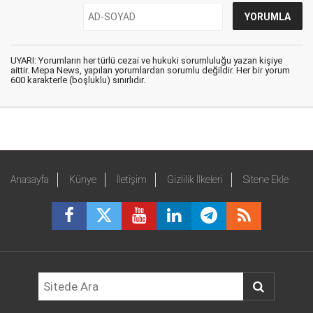
UYARI: Yorumların her türlü cezai ve hukuki sorumluluğu yazan kişiye
aittir. Mepa News, yapılan yorumlardan sorumlu değildir. Her bir yorum
600 karakterle (boşluklu) sınırlıdır.
Anasayfa
Künye
İletişim
Gizlilik İlkeleri
Sitene Ekle