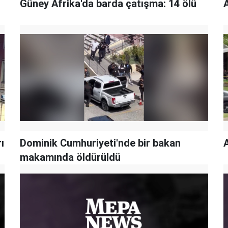
Güney Afrika'da barda çatışma: 14 ölü
A
ı
Dominik Cumhuriyeti'nde bir bakan
A
makamında öldürüldü