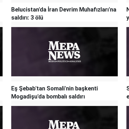
Belucistan'da İran Devrim Muhafızları'na
N
saldırı: 3 ölü
y
Eş Şebab'tan Somali'nin başkenti
Mogadişu'da bombalı saldırı
e