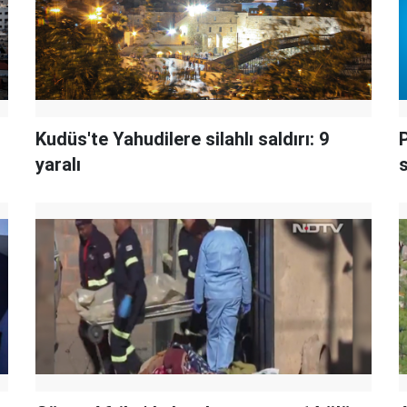
Kudüs'te Yahudilere silahlı saldırı: 9
P
yaralı
s