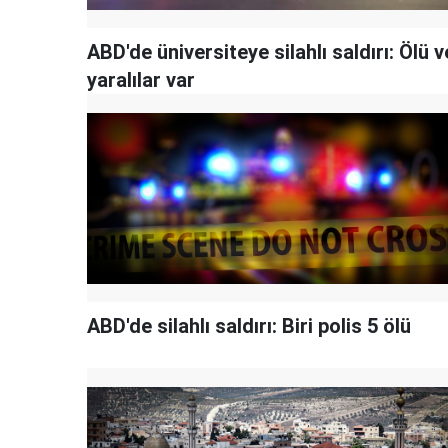
ABD'de üniversiteye silahlı saldırı: Ölü v
yaralılar var
ABD'de silahlı saldırı: Biri polis 5 ölü