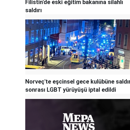
Filistin'de eski eğitim bakanına silahlı
saldırı
Norveç'te eşcinsel gece kulübüne saldır
sonrası LGBT yürüyüşü iptal edildi