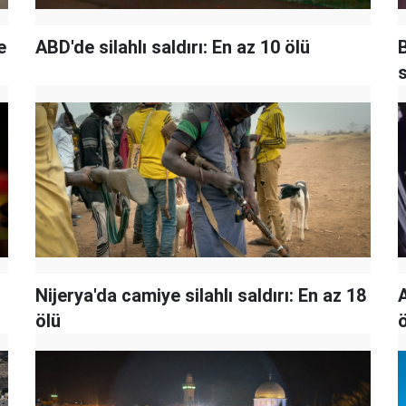
e
ABD'de silahlı saldırı: En az 10 ölü
s
Nijerya'da camiye silahlı saldırı: En az 18
A
ölü