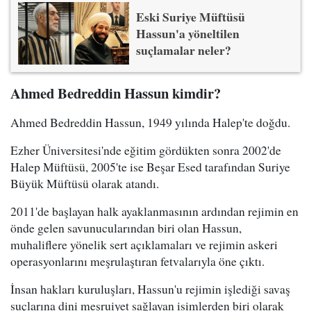
Eski Suriye Müftüsü
Hassun'a yöneltilen
suçlamalar neler?
Ahmed Bedreddin Hassun kimdir?
Ahmed Bedreddin Hassun, 1949 yılında Halep'te doğdu.
Ezher Üniversitesi'nde eğitim gördükten sonra 2002'de
Halep Müftüsü, 2005'te ise Beşar Esed tarafından Suriye
Büyük Müftüsü olarak atandı.
2011'de başlayan halk ayaklanmasının ardından rejimin en
önde gelen savunucularından biri olan Hassun,
muhaliflere yönelik sert açıklamaları ve rejimin askeri
operasyonlarını meşrulaştıran fetvalarıyla öne çıktı.
İnsan hakları kuruluşları, Hassun'u rejimin işlediği savaş
suçlarına dini meşruiyet sağlayan isimlerden biri olarak