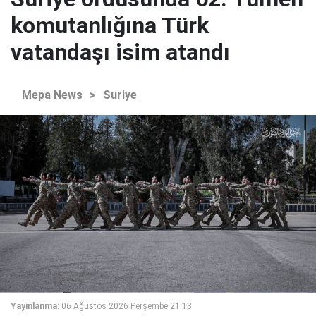
komutanlığına Türk
vatandaşı isim atandı
Mepa News
>
Suriye
Yayınlanma:
06 Ağustos 2026 Perşembe 21:13