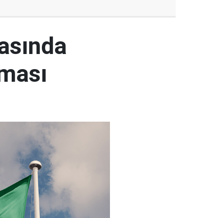
rasında
şması