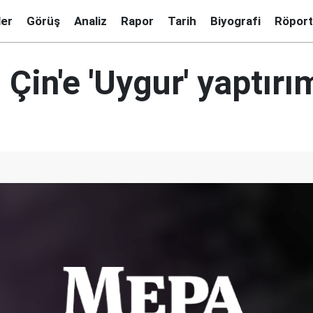
ler
Görüş
Analiz
Rapor
Tarih
Biyografi
Röport
Çin'e 'Uygur' yaptırı