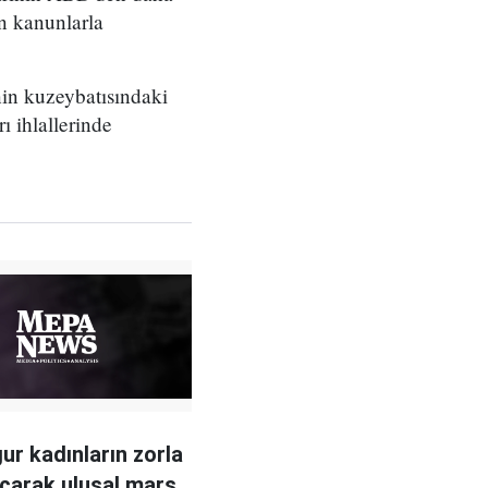
in kanunlarla
in kuzeybatısındaki
 ihlallerinde
gur kadınların zorla
açarak ulusal marş