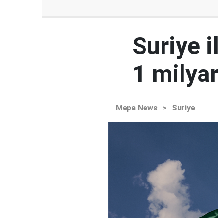
Suriye i
1 milyar
Mepa News
>
Suriye