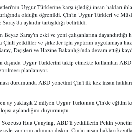
leri'nin Uygur Türklerine karşı işlediği insan hakları ihla
ırlığında olduğu öğrenildi. Çin'in Uygur Türkleri ve Müs
aray'da aylardır tartışıldığı belirtildi.
 Beyaz Saray'ın eski ve yeni çalışanlarına dayandırdığı 
Çinli yetkililer ve şirketler için yaptırım uygulamaya haz
Saray, Dışişleri ve Hazine Bakanlığı'nda devam ettiği kayd
n dışında Uygur Türklerini takip etmekte kullanılan ABD 
etirilmesi planlanıyor.
ması durumunda ABD yönetimi Çin'i ilk kez insan hakları 
eçen ay yaklaşık 2 milyon Uygur Türkünün Çin'de eğitim k
lojisi aşılandığını duyurmuştu.
ı Sözcüsü Hua Çunying, ABD'li yetkililerin Pekin yönetim
çesiyle yaptırım adımına ilişkin, Çin'in insan hakları kayı