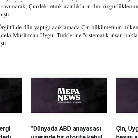
avunarak, Çin'deki etnik azınlıkların dini özgürlüklerin
işti.
Örgütü de dün yaptığı açıklamada Çin hükümetinin, ülken
eki Müslüman Uygur Türklerine ''sistematik insan hakları
şti.
ergi
"Dünyada ABD anayasası
Çin, Uy
ladı
üzerinde bir otorite kabul
başını 