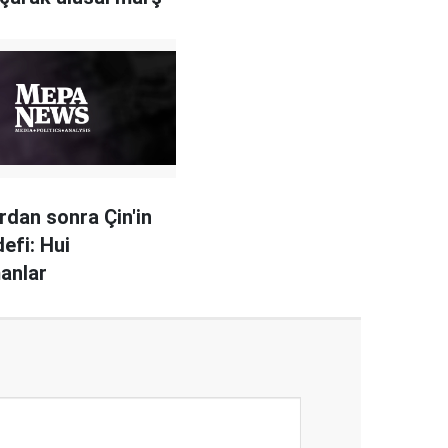
rdan sonra Çin'in
efi: Hui
anlar