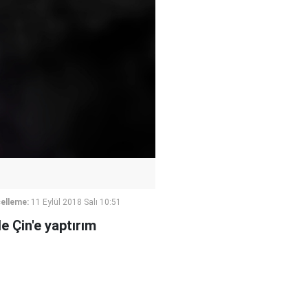
elleme:
11 Eylül 2018 Salı 10:51
le Çin'e yaptırım