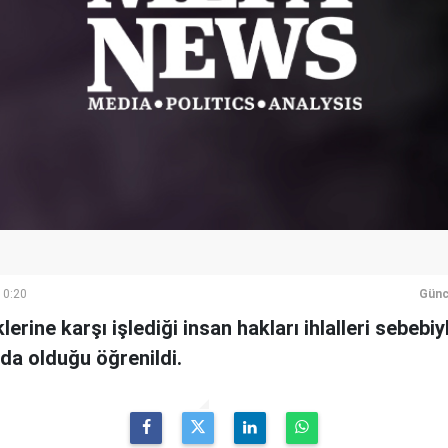
10:20
Günc
erine karşı işlediği insan hakları ihlalleri sebebiy
da olduğu öğrenildi.