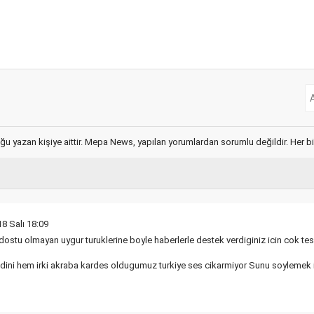
ğu yazan kişiye aittir. Mepa News, yapılan yorumlardan sorumlu değildir. Her bir 
18 Salı 18:09
dostu olmayan uygur turuklerine boyle haberlerle destek verdiginiz icin cok te
 dini hem irki akraba kardes oldugumuz turkiye ses cikarmiyor Sunu soylemek i