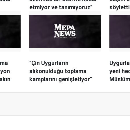
etmiyor ve tanımıyoruz"
söyletti
ama
"Çin Uygurların
Uygurla
lyon
alıkonulduğu toplama
yeni hed
akın
kamplarını genişletiyor"
Müslüm