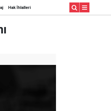
aj
Hak İhlalleri
mı