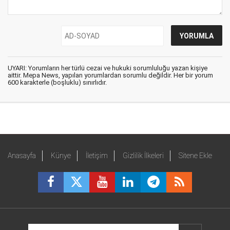
UYARI: Yorumların her türlü cezai ve hukuki sorumluluğu yazan kişiye
aittir. Mepa News, yapılan yorumlardan sorumlu değildir. Her bir yorum
600 karakterle (boşluklu) sınırlıdır.
Anasayfa
Künye
İletişim
Gizlilik İlkeleri
Sitene Ekle