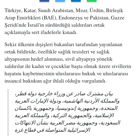
Türkiye, Katar, Suudi Arabistan, Mısır, Ürdün, Birleşik
Arap Emirlikleri (BAE), Endonezya ve Pakistan, Gazze
Şeridi'nde İsrail'in sürdürdüğü saldırıları ortak
açıklamayla sert ifadelerle kınadı.
Sekiz ülkenin dışişleri bakanları tarafından yayınlanan
ortak bildiride, özellikle sağlık tesisleri ve sağlık
altyapısının hedef alınması, sivil altyapıya yönelik
saldırılar ile kadın ve çocuklar başta olmak üzere sivillerin
hayatını kaybetmesinin uluslararası hukuk ve uluslararası
insancıl hukukun ağır ihlali olduğu vurgulandı.
بيان مشترك صادر عن وزراء خارجية دولة قطر،
والمملكة الأردنية الهاشمية، ودولة الإمارات العربية
المتحدة، وجمهورية إندونيسيا، وجمهورية باكستان
الإسلامية، والجمهورية التركية، والمملكة العربية
السعودية، وجمهورية مصر العربية بشأن الانتهاكات
الإسرائيلية المتواصلة في قطاع غزة