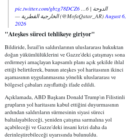
pic.twitter.com/gbzg78DCZ6
الدوحة | 6…
— الخارجية القطرية (@MofaQatar_AR)
August 6,
2026
"Ateşkes süreci tehlikeye giriyor"
Bildiride, İsrail'in saldırılarının uluslararası hukuktan
doğan yükümlülüklerini ve Gazze'deki çatışmayı sona
erdirmeyi amaçlayan kapsamlı planı açık şekilde ihlal
ettiği belirtilerek, bunun ateşkes yol haritasının ikinci
aşamasının uygulanmasına yönelik uluslararası ve
bölgesel çabaları zayıflattığı ifade edildi.
Açıklamada, ABD Başkanı Donald Trump'ın Filistinli
grupların yol haritasını kabul ettiğini duyurmasının
ardından saldırıların sürmesinin siyasi süreci
baltalayabileceği, yeniden çatışma sarmalına yol
açabileceği ve Gazze'deki insani krizi daha da
derinleştirebileceği uyarısında bulunuldu.