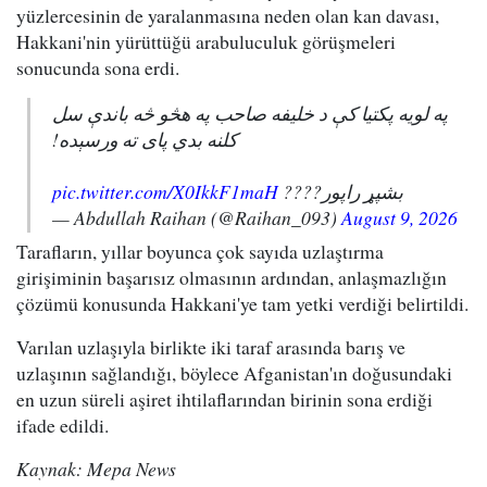
yüzlercesinin de yaralanmasına neden olan kan davası,
Hakkani'nin yürüttüğü arabuluculuk görüşmeleri
sonucunda sona erdi.
په لویه پکتیا کې د خلیفه صاحب په هڅو څه باندې سل
کلنه بدي پای ته ورسېده!
pic.twitter.com/X0IkkF1maH
بشپړ راپور????
— Abdullah Raihan (@Raihan_093)
August 9, 2026
Tarafların, yıllar boyunca çok sayıda uzlaştırma
girişiminin başarısız olmasının ardından, anlaşmazlığın
çözümü konusunda Hakkani'ye tam yetki verdiği belirtildi.
Varılan uzlaşıyla birlikte iki taraf arasında barış ve
uzlaşının sağlandığı, böylece Afganistan'ın doğusundaki
en uzun süreli aşiret ihtilaflarından birinin sona erdiği
ifade edildi.
Kaynak: Mepa News