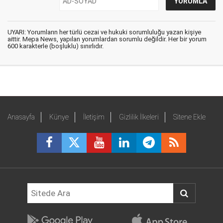
UYARI: Yorumların her türlü cezai ve hukuki sorumluluğu yazan kişiye
aittir. Mepa News, yapılan yorumlardan sorumlu değildir. Her bir yorum
600 karakterle (boşluklu) sınırlıdır.
Anasayfa
Künye
İletişim
Gizlilik İlkeleri
Sitene Ekle