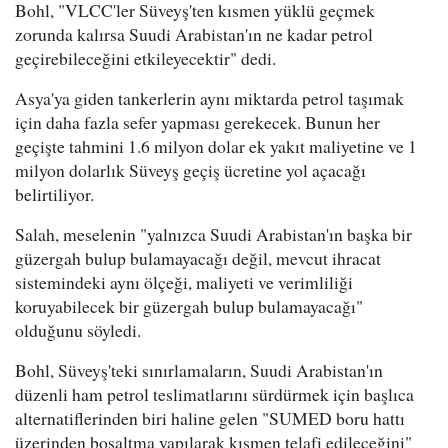
Bohl, "VLCC'ler Süveyş'ten kısmen yüklü geçmek
zorunda kalırsa Suudi Arabistan'ın ne kadar petrol
geçirebileceğini etkileyecektir" dedi.
Asya'ya giden tankerlerin aynı miktarda petrol taşımak
için daha fazla sefer yapması gerekecek. Bunun her
geçişte tahmini 1.6 milyon dolar ek yakıt maliyetine ve 1
milyon dolarlık Süveyş geçiş ücretine yol açacağı
belirtiliyor.
Salah, meselenin "yalnızca Suudi Arabistan'ın başka bir
güzergah bulup bulamayacağı değil, mevcut ihracat
sistemindeki aynı ölçeği, maliyeti ve verimliliği
koruyabilecek bir güzergah bulup bulamayacağı"
olduğunu söyledi.
Bohl, Süveyş'teki sınırlamaların, Suudi Arabistan'ın
düzenli ham petrol teslimatlarını sürdürmek için başlıca
alternatiflerinden biri haline gelen "SUMED boru hattı
üzerinden boşaltma yapılarak kısmen telafi edileceğini"