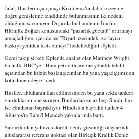
Jalal, Husilerin çatışmayı Kızıldeniz'in daha kuzeyine
doğru genişletme tehdidinde bulunmasının iki nedeni
olduğunu savunuyor. Dışarıda bu hamlenin İran'ın
Hürmüz Boğazı konusundaki "pazarlık gücünü" artırmayı
amaçladığını, içeride ise "Riyad üzerindeki zorlayıcı
baskıyı yeniden tesis etmeyi" hedeflediğini söyledi.
Gemi takip şirketi Kpler'de analist olan Matthew Wright
bu hafta BBC'ye, "Ham petrol ticaretine yönelik tehdit
açısından bu krizin başlangıcından bu yana yaşadığımız en
kötü dönemdeyiz" dedi.
Husiler, ablukanın ilan edilmesinden bu yana sekiz tankeri
vurduklarını öne sürüyor. Bunlardan en az beşi Suudi, biri
ise Hindistan bayraklıydı. Hindistan bayraklı tanker 4
Ağustos'ta Babu'l Mendeb yakınlarında battı.
Saldırılardan yalnızca dördü, deniz güvenliği olaylarında
uluslararası referans noktası olan Birleşik Krallık Deniz