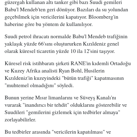
güzergah kullanan altı tanker gibi bazı Suudi gemileri
Babu'l Mendeb'ten geri dönüyor. Bazıları da su yolundan
geçebilmek için vericilerini kapatıyor. Bloomberg'in
haberine göre bu yöntem de kullanılıyor.
Suudi petrol ihracatı normalde Babu'l Mendeb trafiğinin
yaklaşık yüzde 66'sını oluştururken Kızıldeniz genel
olarak küresel ticaretin yüzde 10 ila 12'sini taşıyor.
Küresel risk istihbaratı şirketi RANE'in kıdemli Ortadoğu
ve Kuzey Afrika analisti Ryan Bohl, Husilerin
Kızıldeniz'in kuzeyindeki "bütün trafiği" kapatmasının
"muhtemel olmadığını" söyledi.
Bunun yerine Mısır limanlarını ve Süveyş Kanalı'nı
vurarak "inandırıcı bir tehdit" olduklarını gösterebilir ve
Suudileri "gemilerini gizlemek için tedbirler almaya"
zorlayabilirler.
Bu tedbirler arasında "vericilerin kapatılması" ve