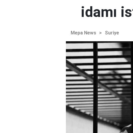
idamı is
Mepa News
>
Suriye