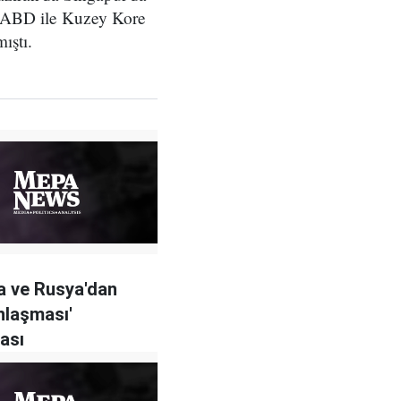
in ABD ile Kuzey Kore
ıştı.
a ve Rusya'dan
anlaşması'
ası