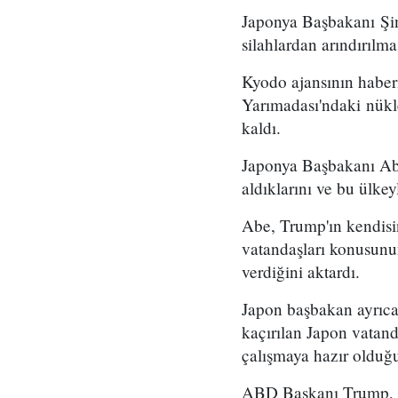
Japonya Başbakanı Şi
silahlardan arındırılma
Kyodo ajansının haber
Yarımadası'ndaki nükle
kaldı.
Japonya Başbakanı Abe
aldıklarını ve bu ülkeyle
Abe, Trump'ın kendisin
vatandaşları konusun
verdiğini aktardı.
Japon başbakan ayrıca
kaçırılan Japon vatan
çalışmaya hazır olduğ
ABD Başkanı Trump, ta