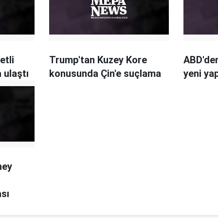
etli
Trump'tan Kuzey Kore
ABD'den
 ulaştı
konusunda Çin'e suçlama
yeni yap
ney
ası