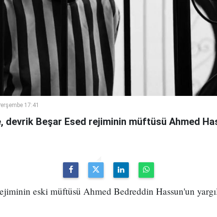
Perşembe 17:41
 devrik Beşar Esed rejiminin müftüsü Ahmed Has
 rejiminin eski müftüsü Ahmed Bedreddin Hassun'un yarg