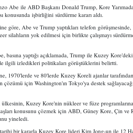
nzo Abe ile ABD Başkanı Donald Trump, Kore Yarımadas
sı konusunda işbirliğini sürdürme kararı aldı.
ine göre, Abe ve Trump yaptıkları telefon görüşmesinde,
er silahların yok edilmesi için birlikte çalışmayı sürdü
, basına yaptığı açıklamada, Trump ile Kuzey Kore'dek
 ilgili izledikleri politikaları görüştüklerini belirtti.
e, 1970'lerde ve 80'lerde Kuzey Koreli ajanlar tarafından
un çözümü için Washington'ın Tokyo'ya destek sağlayaca
 ülkesinin, Kuzey Kore'nin nükleer ve füze programlarına
daşları konusunu çözmek için ABD, Güney Kore, Çin ve Ru
unu yineledi.
rihi bir kararla Kuzey Kore lideri Kim Jong-un ile 12 H