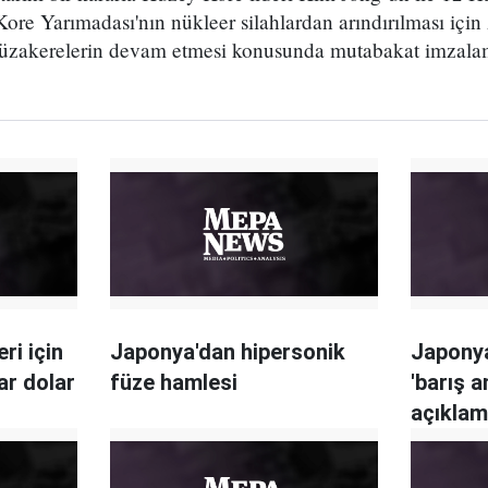
 Kore Yarımadası'nın nükleer silahlardan arındırılması iç
üzakerelerin devam etmesi konusunda mutabakat imzalam
ri için
Japonya'dan hipersonik
Japony
ar dolar
füze hamlesi
'barış 
açıklam