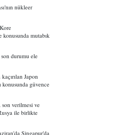
ı'nın nükleer
 Kore
rme konusunda mutabık
i son durumu ele
 kaçırılan Japon
ğı konusunda güvence
 son verilmesi ve
sya ile birlikte
aziran'da Singapur'da