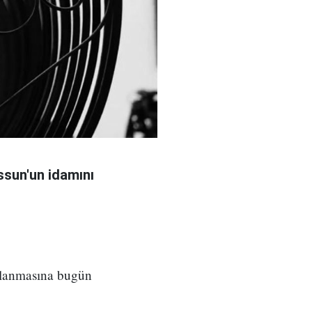
sun'un idamını
ılanmasına bugün