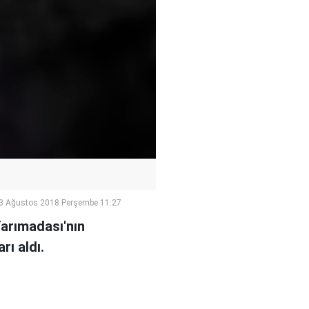
3 Ağustos 2018 Perşembe 11:27
arımadası'nın
rı aldı.