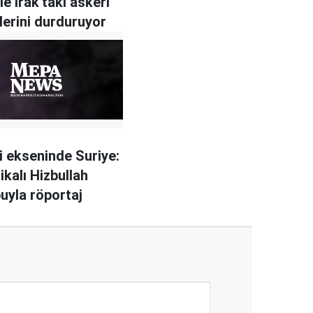
e Irak'taki askeri
tlerini durduruyor
ki ekseninde Suriye:
ikalı Hizbullah
yla röportaj