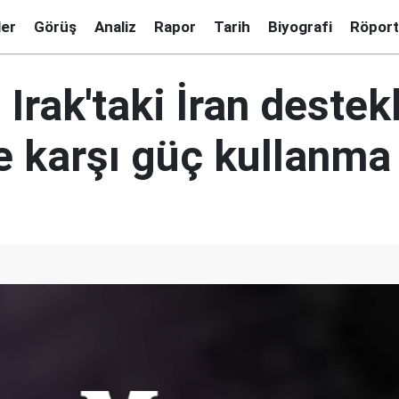
ler
Görüş
Analiz
Rapor
Tarih
Biyografi
Röport
Irak'taki İran destekl
e karşı güç kullanma