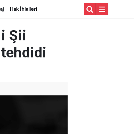
aj
Hak İhlalleri
i Şii
 tehdidi