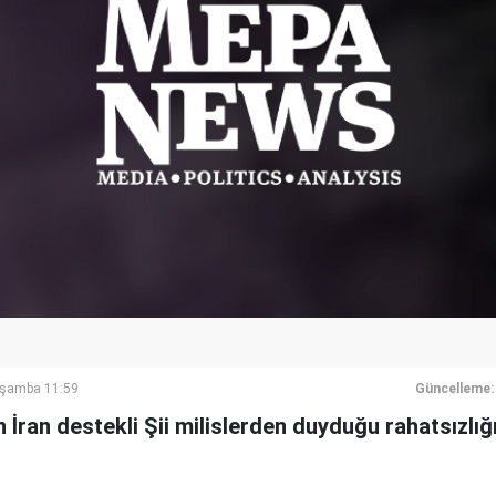
rşamba 11:59
Güncelleme:
n İran destekli Şii milislerden duyduğu rahatsızlı