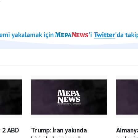
: 2 ABD
Trump: İran yakında
Almanya