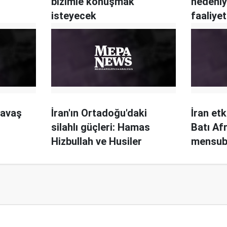
bizimle konuşmak
nedeniyl
isteyecek
faaliye
savaş
İran'ın Ortadoğu'daki
İran et
silahlı güçleri: Hamas
Batı Afr
Hizbullah ve Husiler
mensubu