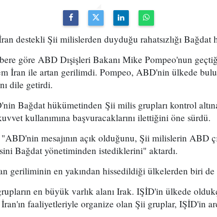
ran destekli Şii milislerden duyduğu rahatsızlığı Bağdat h
habere göre ABD Dışişleri Bakanı Mike Pompeo'nun geçtiğ
em İran ile artan gerilimdi. Pompeo, ABD'nin ülkede bulun
nı dile getirdi.
in Bağdat hükümetinden Şii milis grupları kontrol altına
 kuvvet kullanımına başvuracaklarını ilettiğini öne sürdü.
r "ABD'nin mesajının açık olduğunu, Şii milislerin ABD çı
sini Bağdat yönetiminden istediklerini" aktardı.
geriliminin en yakından hissedildiği ülkelerden biri de 
 grupların en büyük varlık alanı Irak. IŞİD'in ülkede olduk
ran'ın faaliyetleriyle organize olan Şii gruplar, IŞİD'in a
.