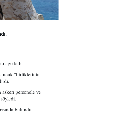
dı.
nı açıkladı.
ancak "birliklerinin
irdi.
n askeri personele ve
 söyledi.
arısında bulundu.