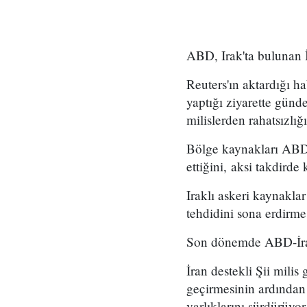
ABD, Irak'ta bulunan İ
Reuters'ın aktardığı 
yaptığı ziyarette günd
milislerden rahatsızlığı
Bölge kaynakları ABD'n
ettiğini, aksi takdirde
Iraklı askeri kaynakla
tehdidini sona erdirme
Son dönemde ABD-İran 
İran destekli Şii milis
geçirmesinin ardından İ
varlıklarını sürdürüyor