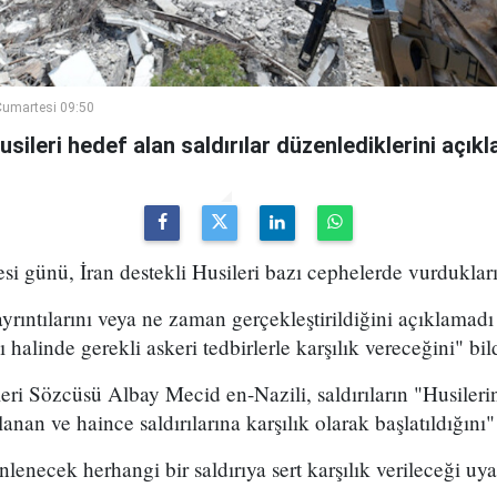
umartesi 09:50
ileri hedef alan saldırılar düzenlediklerini açıkla
 günü, İran destekli Husileri bazı cephelerde vurdukları
yrıntılarını veya ne zaman gerçekleştirildiğini açıklamadı 
halinde gerekli askeri tedbirlerle karşılık vereceğini" bild
ri Sözcüsü Albay Mecid en-Nazili, saldırıların "Husileri
lanan ve haince saldırılarına karşılık olarak başlatıldığını"
nlenecek herhangi bir saldırıya sert karşılık verileceği uy