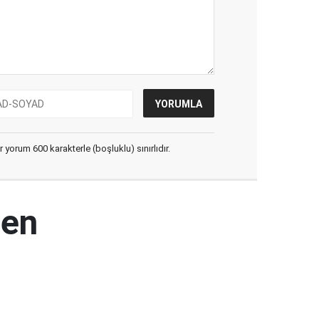
yorum 600 karakterle (boşluklu) sınırlıdır.
den
ı