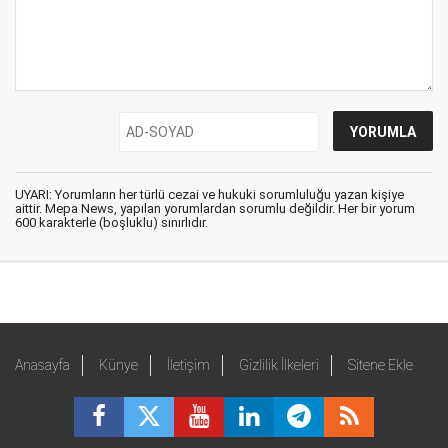
UYARI: Yorumların her türlü cezai ve hukuki sorumluluğu yazan kişiye
aittir. Mepa News, yapılan yorumlardan sorumlu değildir. Her bir yorum
600 karakterle (boşluklu) sınırlıdır.
Anasayfa
Künye
İletişim
Gizlilik İlkeleri
Sitene Ekle