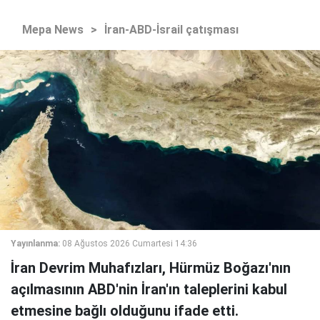
Mepa News
>
İran-ABD-İsrail çatışması
Yayınlanma:
08 Ağustos 2026 Cumartesi 14:36
İran Devrim Muhafızları, Hürmüz Boğazı'nın
açılmasının ABD'nin İran'ın taleplerini kabul
etmesine bağlı olduğunu ifade etti.