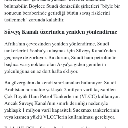
bulunabilir. Böylece Suudi denizcilik şirketleri "böyle bir
sonucun beraberinde getirdiği bütün savaş risklerini
üstlenmek" zorunda kalabilir.
Süveyş Kanalı üzerinden yeniden yönlendirme
Afrika'nın çevresinden yeniden yönlendirme, Suudi
tankerlerini Yenbu'ya ulaşmak için Süveyş Kanalı'ndan
geçmeye de zorluyor. Bu durum, Suudi ham petrolünün
başlıca varış noktası olan Asya'ya giden gemilerin
yolculuğuna en az dört hafta ekliyor.
Bu güzergahın da kendi sınırlamaları bulunuyor. Suudi
Arabistan normalde yaklaşık 2 milyon varil taşıyabilen
Çok Büyük Ham Petrol Tankerlerini (VLCC) kullanıyor.
Ancak Süveyş Kanalı'nın sınırlı derinliği nedeniyle
yaklaşık 1 milyon varil kapasiteli Suezmax tankerlerinin
veya kısmen yüklü VLCC'lerin kullanılması gerekiyor.
Bohl, "VLCC'ler Süveyş'ten kısmen yüklü geçmek