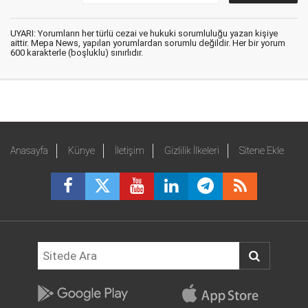
UYARI: Yorumların her türlü cezai ve hukuki sorumluluğu yazan kişiye
aittir. Mepa News, yapılan yorumlardan sorumlu değildir. Her bir yorum
600 karakterle (boşluklu) sınırlıdır.
Anasayfa
Künye
İletişim
Gizlilik İlkeleri
Sitene Ekle