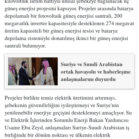
kilovoltluk iletim hattıyla ulusal şebekeye bağlanacak üç
güneş enerjisi projesini kapsıyor. Projeler arasında batarya
depolamalı bir fotovoltaik güneş enerjisi santrali, 200
megavatlık inverter kapasitesiyle desteklenen 274 megavat
üretim kapasiteli bir güneş enerjisi tesisi ve batarya
depolama sistemiyle donatılmış ikinci bir güneş enerjisi
santrali bulunuyor.
Suriye ve Suudi Arabistan
ortak havayolu ve haberleşme
anlaşmalarını duyurdu
Projeler birlikte temiz elektrik üretimini artırmayı,
şebekenin güvenilirliğini iyileştirmeyi ve Suriye'nin
yenilenebilir enerjiye geçişini desteklemeyi amaçlıyor. Su
ve Elektrik İşlerinden Sorumlu Enerji Bakan Yardımcısı
Usame Ebu Zeyd, anlaşmaları Suriye-Suudi Arabistan iş
birliğinde bir dönüm noktası ve ülkenin elektrik