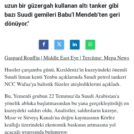
uzun bir güzergah kullanan altı tanker gibi
bazı Suudi gemileri Babu'l Mendeb'ten geri
dönüyor."
Gaspard Rouffin | Middle East Eye | Tercüme: Mepa News
Husiler çarşamba günü, Kızıldeniz'in kuzeyindeki önemli
Suudi liman kenti Yenbu açıklarında Suudi petrol tankeri
NCC Wafaa'ya balistik füzeler ateşlediklerini açıkladı.
Bu, Yemenli grubun 22 Temmuz'da Suudi Arabistan'a
yönelik abluka başlatmasından bu yana gerçekleştirdiği en
kuzeydeki saldırı oldu. Analistler, saldırıların kuzeye,
Mısır ve Süveyş Kanalı'na doğru kaymasının Körfez
krallığı üzerindeki ekonomik baskının artmasına yol
açacağı uyarısında bulunuyor.