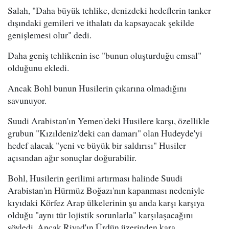
Salah, "Daha büyük tehlike, denizdeki hedeflerin tanker
dışındaki gemileri ve ithalatı da kapsayacak şekilde
genişlemesi olur" dedi.
Daha geniş tehlikenin ise "bunun oluşturduğu emsal"
olduğunu ekledi.
Ancak Bohl bunun Husilerin çıkarına olmadığını
savunuyor.
Suudi Arabistan'ın Yemen'deki Husilere karşı, özellikle
grubun "Kızıldeniz'deki can damarı" olan Hudeyde'yi
hedef alacak "yeni ve büyük bir saldırısı" Husiler
açısından ağır sonuçlar doğurabilir.
Bohl, Husilerin gerilimi artırması halinde Suudi
Arabistan'ın Hürmüz Boğazı'nın kapanması nedeniyle
kıyıdaki Körfez Arap ülkelerinin şu anda karşı karşıya
olduğu "aynı tür lojistik sorunlarla" karşılaşacağını
söyledi. Ancak Riyad'ın Ürdün üzerinden kara