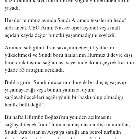
yaşadı.
Husiler temmuz ayında Saudi Aramco tesislerini hedef
aldı ancak CEO Amin Nasser operasyonel veya mali
açıdan kayda değer bir etki yaşanmadığını söyledi.
Aramco salı günü, İran savaşının enerji fiyatlarını
yükseltmesi ve Suudi boru hatlarının Hürmüz'ü devre dışı
bırakarak taşıma sağlaması sayesinde ikinci çeyrek karının
yüzde 33 arttığını açıkladı.
Bohl'a göre "Suudi ihracatının büyük bir düşüş yaşayıp
yaşamayacağı veya bunun yalnızca uyum
sağlayabilecekleri aşağı yönlü bir baskı olup olmadığı
henüz belli değil".
Bu hafta Hürmüz Boğazı'nın yeniden açılmasını
sağlayabilecek İran-Umman anlaşmasına ilişkin umutlar,
Suudi Arabistan'ın Asya'ya sattığı ana petrol türünün
fiyatını 50 sent düşürerek varil başına 2 dolar gerilemesine