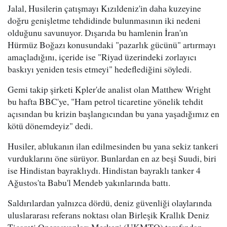
Jalal, Husilerin çatışmayı Kızıldeniz'in daha kuzeyine
doğru genişletme tehdidinde bulunmasının iki nedeni
olduğunu savunuyor. Dışarıda bu hamlenin İran'ın
Hürmüz Boğazı konusundaki "pazarlık gücünü" artırmayı
amaçladığını, içeride ise "Riyad üzerindeki zorlayıcı
baskıyı yeniden tesis etmeyi" hedeflediğini söyledi.
Gemi takip şirketi Kpler'de analist olan Matthew Wright
bu hafta BBC'ye, "Ham petrol ticaretine yönelik tehdit
açısından bu krizin başlangıcından bu yana yaşadığımız en
kötü dönemdeyiz" dedi.
Husiler, ablukanın ilan edilmesinden bu yana sekiz tankeri
vurduklarını öne sürüyor. Bunlardan en az beşi Suudi, biri
ise Hindistan bayraklıydı. Hindistan bayraklı tanker 4
Ağustos'ta Babu'l Mendeb yakınlarında battı.
Saldırılardan yalnızca dördü, deniz güvenliği olaylarında
uluslararası referans noktası olan Birleşik Krallık Deniz
Ticareti Operasyonları Merkezi (UKMTO) tarafından