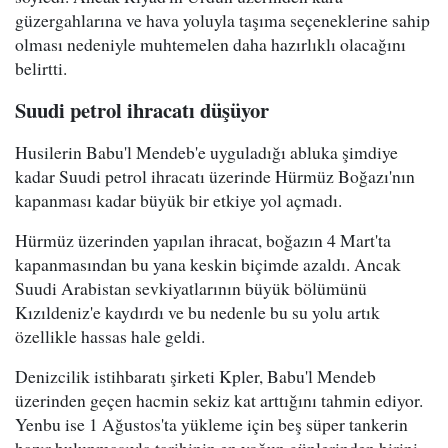
güzergahlarına ve hava yoluyla taşıma seçeneklerine sahip
olması nedeniyle muhtemelen daha hazırlıklı olacağını
belirtti.
Suudi petrol ihracatı düşüyor
Husilerin Babu'l Mendeb'e uyguladığı abluka şimdiye
kadar Suudi petrol ihracatı üzerinde Hürmüz Boğazı'nın
kapanması kadar büyük bir etkiye yol açmadı.
Hürmüz üzerinden yapılan ihracat, boğazın 4 Mart'ta
kapanmasından bu yana keskin biçimde azaldı. Ancak
Suudi Arabistan sevkiyatlarının büyük bölümünü
Kızıldeniz'e kaydırdı ve bu nedenle bu su yolu artık
özellikle hassas hale geldi.
Denizcilik istihbaratı şirketi Kpler, Babu'l Mendeb
üzerinden geçen hacmin sekiz kat arttığını tahmin ediyor.
Yenbu ise 1 Ağustos'ta yükleme için beş süper tankerin
hazır bulunmasıyla tarihinin en yoğun günlerinden birini