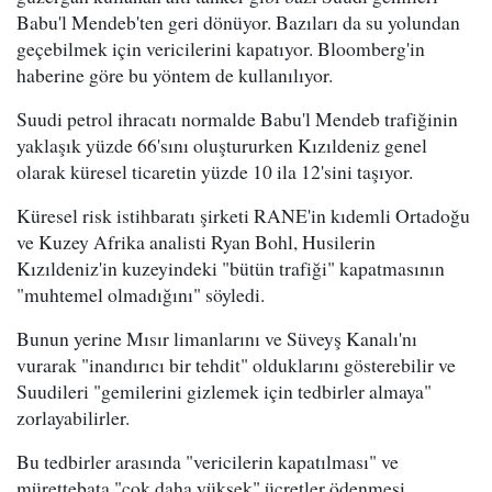
Babu'l Mendeb'ten geri dönüyor. Bazıları da su yolundan
geçebilmek için vericilerini kapatıyor. Bloomberg'in
haberine göre bu yöntem de kullanılıyor.
Suudi petrol ihracatı normalde Babu'l Mendeb trafiğinin
yaklaşık yüzde 66'sını oluştururken Kızıldeniz genel
olarak küresel ticaretin yüzde 10 ila 12'sini taşıyor.
Küresel risk istihbaratı şirketi RANE'in kıdemli Ortadoğu
ve Kuzey Afrika analisti Ryan Bohl, Husilerin
Kızıldeniz'in kuzeyindeki "bütün trafiği" kapatmasının
"muhtemel olmadığını" söyledi.
Bunun yerine Mısır limanlarını ve Süveyş Kanalı'nı
vurarak "inandırıcı bir tehdit" olduklarını gösterebilir ve
Suudileri "gemilerini gizlemek için tedbirler almaya"
zorlayabilirler.
Bu tedbirler arasında "vericilerin kapatılması" ve
mürettebata "çok daha yüksek" ücretler ödenmesi