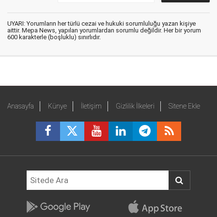
UYARI: Yorumların her türlü cezai ve hukuki sorumluluğu yazan kişiye
aittir. Mepa News, yapılan yorumlardan sorumlu değildir. Her bir yorum
600 karakterle (boşluklu) sınırlıdır.
Anasayfa
Künye
İletişim
Gizlilik İlkeleri
Sitene Ekle