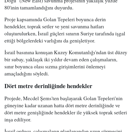
Doğu" (New East) savunma projesinin yaklaşık yüzde
80'inin tamamlandığını duyurdu.
Proje kapsamında Golan Tepeleri boyunca derin
hendekler, toprak setler ve yeni savunma hatları
oluşturulurken, İsrail güçleri sınırın Suriye tarafında işgal
ettiği bölgelerdeki varlığını da genişletiyor.
İsrail basınına konuşan Kuzey Komutanlığı'ndan üst düzey
bir subay, yaklaşık iki yıldır devam eden çalışmaların,
sınır boyunca olası sızma girişimlerini önlemeyi
amaçladığını söyledi.
Dört metre derinliğinde hendekler
Projede, Mecdel Şems'ten başlayarak Golan Tepeleri'nin
güneyine kadar uzanan hatta dört metre derinliğinde ve
dört metre genişliğinde hendekler ile yüksek toprak setleri
inşa ediliyor.
İsrail ordusu, çalışmaların planlanandan uzun sürmesini