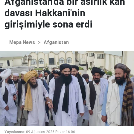
Afganistan'da bir asırlık kan
davası Hakkani'nin
girişimiyle sona erdi
Mepa News
>
Afganistan
Yayınlanma:
09 Ağustos 2026 Pazar 16:06