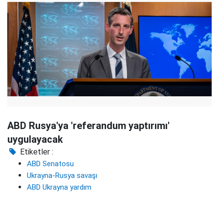
ABD Rusya'ya 'referandum yaptırımı'
uygulayacak
Etiketler :
ABD Senatosu
Ukrayna-Rusya savaşı
ABD Ukrayna yardım