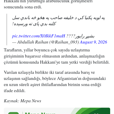
Hakkani'nin yürüttüğü arabuluculuk görüşmeleri
sonucunda sona erdi.
په لویه پکتیا کې د خلیفه صاحب په هڅو څه باندې سل
کلنه بدي پای ته ورسېده!
pic.twitter.com/X0IkkF1maH
بشپړ راپور????
— Abdullah Raihan (@Raihan_093)
August 9, 2026
Tarafların, yıllar boyunca çok sayıda uzlaştırma
girişiminin başarısız olmasının ardından, anlaşmazlığın
çözümü konusunda Hakkani'ye tam yetki verdiği belirtildi.
Varılan uzlaşıyla birlikte iki taraf arasında barış ve
uzlaşının sağlandığı, böylece Afganistan'ın doğusundaki
en uzun süreli aşiret ihtilaflarından birinin sona erdiği
ifade edildi.
Kaynak: Mepa News