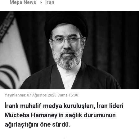
Mepa News
>
İran
Yayınlanma:
07 Ağustos 2026 Cuma 15:38
İranlı muhalif medya kuruluşları, İran lideri
Mücteba Hamaney'in sağlık durumunun
ağırlaştığını öne sürdü.