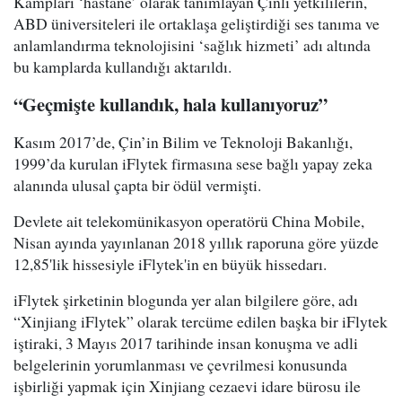
Kampları ‘hastane’ olarak tanımlayan Çinli yetkililerin,
ABD üniversiteleri ile ortaklaşa geliştirdiği ses tanıma ve
anlamlandırma teknolojisini ‘sağlık hizmeti’ adı altında
bu kamplarda kullandığı aktarıldı.
“Geçmişte kullandık, hala kullanıyoruz”
Kasım 2017’de, Çin’in Bilim ve Teknoloji Bakanlığı,
1999’da kurulan iFlytek firmasına sese bağlı yapay zeka
alanında ulusal çapta bir ödül vermişti.
Devlete ait telekomünikasyon operatörü China Mobile,
Nisan ayında yayınlanan 2018 yıllık raporuna göre yüzde
12,85'lik hissesiyle iFlytek'in en büyük hissedarı.
iFlytek şirketinin blogunda yer alan bilgilere göre, adı
“Xinjiang iFlytek” olarak tercüme edilen başka bir iFlytek
iştiraki, 3 Mayıs 2017 tarihinde insan konuşma ve adli
belgelerinin yorumlanması ve çevrilmesi konusunda
işbirliği yapmak için Xinjiang cezaevi idare bürosu ile