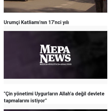
Urumçi Katliamı'nın 17'nci yılı
"Çin yönetimi Uygurların Allah'a değil devlete
tapmalarını istiyor"