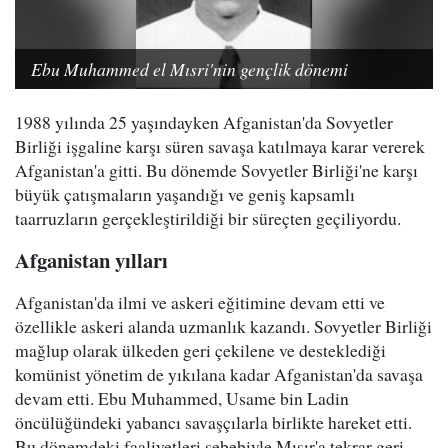
Ebu Muhammed el Mısri'nin gençlik dönemi
1988 yılında 25 yaşındayken Afganistan'da Sovyetler
Birliği işgaline karşı süren savaşa katılmaya karar vererek
Afganistan'a gitti. Bu dönemde Sovyetler Birliği'ne karşı
büyük çatışmaların yaşandığı ve geniş kapsamlı
taarruzların gerçekleştirildiği bir süreçten geçiliyordu.
Afganistan yılları
Afganistan'da ilmi ve askeri eğitimine devam etti ve
özellikle askeri alanda uzmanlık kazandı. Sovyetler Birliği
mağlup olarak ülkeden geri çekilene ve desteklediği
komünist yönetim de yıkılana kadar Afganistan'da savaşa
devam etti. Ebu Muhammed, Usame bin Ladin
öncülüğündeki yabancı savaşçılarla birlikte hareket etti.
Bu dönemdeki faaliyetleri sebebiyle Mısır'a tekrar geri