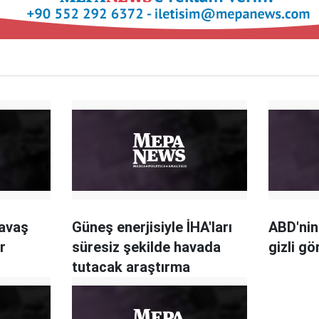
savaş
Güneş enerjisiyle İHA'ları
ABD'nin 
r
süresiz şekilde havada
gizli g
tutacak araştırma