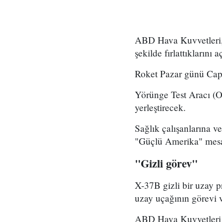
ABD Hava Kuvvetleri, g
şekilde fırlattıklarını
Roket Pazar günü Cape
Yörünge Test Aracı (Or
yerleştirecek.
Sağlık çalışanlarına v
"Güçlü Amerika" mesaj
"Gizli görev"
X-37B gizli bir uzay 
uzay uçağının görevi v
ABD Hava Kuvvetleri G