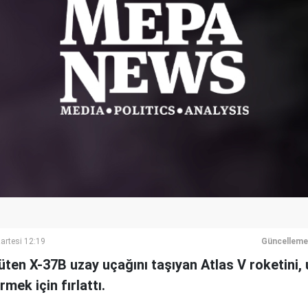
artesi 12:19
Güncelleme
üten X-37B uzay uçağını taşıyan Atlas V roketini, 
rmek için fırlattı.