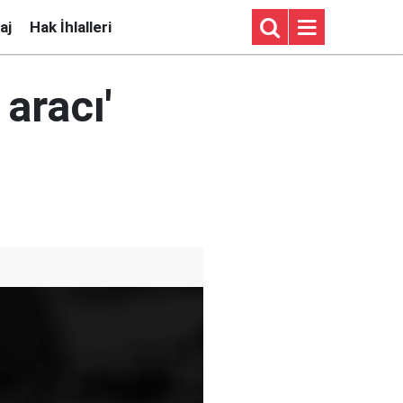
aj
Hak İhlalleri
aracı'