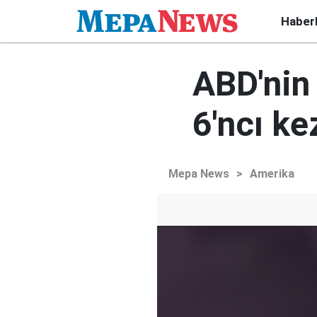
Haber
ABD'nin 
6'ncı ke
Mepa News
>
Amerika