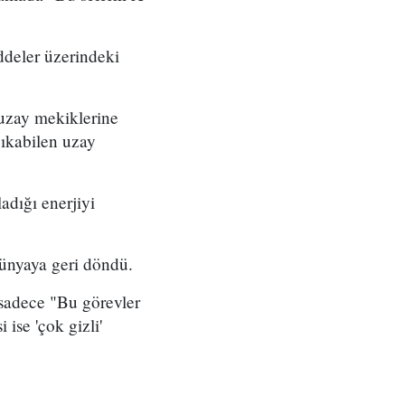
ddeler üzerindeki
uzay mekiklerine
çıkabilen uzay
adığı enerjiyi
dünyaya geri döndü.
sadece "Bu görevler
 ise 'çok gizli'