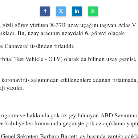
izli görev yürüten X-37B uzay uçağını taşıyan Atlas V ro
 açıkladı. Bu, uzay aracının uzaydaki 6. görevi olacak.
 Canaveral üssünden fırlatıldı.
bital Test Vehicle - OTV) olarak da bilinen uzay gemisi,
e koronavirüs salgınından etkilenenlere adanan fırlatmada,
ı yazıldı.
programı ve hakkında çok az şey biliniyor. ABD Savunma
e kabiliyetleri konusunda geçmişte çok az açıklama yaptı
enel Sekreteri Barbara Barrett, ay başında yaptığı açık