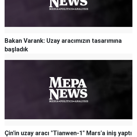
Bakan Varank: Uzay aracımızın tasarımına
başladık
Çin'in uzay aracı "Tianwen-1" Mars'a iniş yaptı