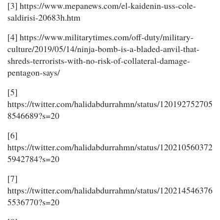
[3] https://www.mepanews.com/el-kaidenin-uss-cole-
saldirisi-20683h.htm
[4] https://www.militarytimes.com/off-duty/military-
culture/2019/05/14/ninja-bomb-is-a-bladed-anvil-that-
shreds-terrorists-with-no-risk-of-collateral-damage-
pentagon-says/
[5]
https://twitter.com/halidabdurrahmn/status/120192752705
8546689?s=20
[6]
https://twitter.com/halidabdurrahmn/status/120210560372
5942784?s=20
[7]
https://twitter.com/halidabdurrahmn/status/120214546376
5536770?s=20