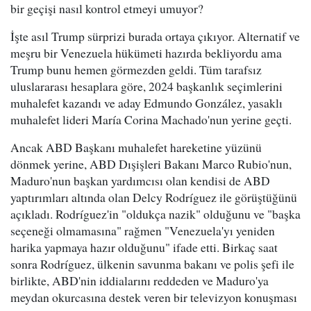
bir geçişi nasıl kontrol etmeyi umuyor?
İşte asıl Trump sürprizi burada ortaya çıkıyor. Alternatif ve
meşru bir Venezuela hükümeti hazırda bekliyordu ama
Trump bunu hemen görmezden geldi. Tüm tarafsız
uluslararası hesaplara göre, 2024 başkanlık seçimlerini
muhalefet kazandı ve aday Edmundo González, yasaklı
muhalefet lideri María Corina Machado'nun yerine geçti.
Ancak ABD Başkanı muhalefet hareketine yüzünü
dönmek yerine, ABD Dışişleri Bakanı Marco Rubio'nun,
Maduro'nun başkan yardımcısı olan kendisi de ABD
yaptırımları altında olan Delcy Rodríguez ile görüştüğünü
açıkladı. Rodríguez'in "oldukça nazik" olduğunu ve "başka
seçeneği olmamasına" rağmen "Venezuela'yı yeniden
harika yapmaya hazır olduğunu" ifade etti. Birkaç saat
sonra Rodríguez, ülkenin savunma bakanı ve polis şefi ile
birlikte, ABD'nin iddialarını reddeden ve Maduro'ya
meydan okurcasına destek veren bir televizyon konuşması