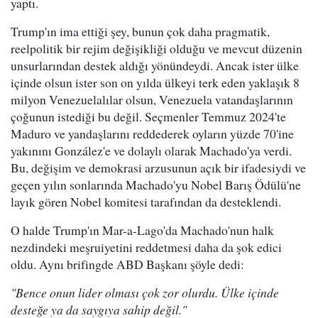
yaptı.
Trump'ın ima ettiği şey, bunun çok daha pragmatik,
reelpolitik bir rejim değişikliği olduğu ve mevcut düzenin
unsurlarından destek aldığı yönündeydi. Ancak ister ülke
içinde olsun ister son on yılda ülkeyi terk eden yaklaşık 8
milyon Venezuelalılar olsun, Venezuela vatandaşlarının
çoğunun istediği bu değil. Seçmenler Temmuz 2024'te
Maduro ve yandaşlarını reddederek oyların yüzde 70'ine
yakınını González'e ve dolaylı olarak Machado'ya verdi.
Bu, değişim ve demokrasi arzusunun açık bir ifadesiydi ve
geçen yılın sonlarında Machado'yu Nobel Barış Ödülü'ne
layık gören Nobel komitesi tarafından da desteklendi.
O halde Trump'ın Mar-a-Lago'da Machado'nun halk
nezdindeki meşruiyetini reddetmesi daha da şok edici
oldu. Aynı brifingde ABD Başkanı şöyle dedi:
"Bence onun lider olması çok zor olurdu. Ülke içinde
desteğe ya da saygıya sahip değil."