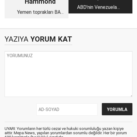
Hammond
ABD'nin Venezuela
Yemen toprakları BAE
hamlesi: Güç, petrol
ve İsrail'in kaos
ve itaat siyaseti
projesinin hedefinde
üzerine bir okuma
YAZIYA
YORUM KAT
UYARI: Yorumların her türlü cezai ve hukuki sorumluluğu yazan kişiye
aittir. Mepa News, yapılan yorumlardan sorumlu değildir. Her bir yorum