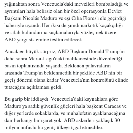
yığınaktan sonra Venezuela'daki mevzileri bombaladığı ve
ayrıntıları hala belirsiz olan bir özel operasyonla Devlet
Başkanı Nicolás Maduro ve eşi Cilia Flores'i ele geçirdiği
haberiyle uyandı. Her ikisi de şimdi narkotik kaçakçılığı
ve silah bulundurma suçlamalarıyla yüzleşmek üzere
ABD yargı sistemine teslim edilecek.
Ancak en büyük sürpriz, ABD Başkanı Donald Trump'ın
daha sonra Mar-a-Lago'daki malikanesinde düzenlediği
basın toplantısında yaşandı. Beklenen palavraların
arasında Trump'ın beklenmedik bir şekilde ABD'nin bir
geçiş dönemi olana kadar Venezuela'nın kontrolünü elinde
tutacağını açıklaması geldi.
Bu garip bir iddiaydı. Venezuela'daki kaynaklara göre
Maduro'ya sadık güvenlik güçleri hala başkent Caracas ve
diğer yerlerde sokaklarda, ve muhalefetin ayaklanacağına
dair herhangi bir işaret yok. ABD askerleri yaklaşık 30
milyon nüfuslu bu geniş ülkeyi işgal etmediler.