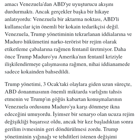
amacı Venezuela'dan ABD'ye uyuşturucu akışını
durdurmaktı. Ancak gerçekler başka bir hikaye
anlatıyordu: Venezuela bir aktarma noktası, ABD'li
kullanıcılar için önemli bir kokain tedarikçisi değil.
Venezuela, Trump yönetiminin tekrarlanan iddialarına ve
Maduro hükümetini narko-terörist bir rejim olarak
etiketleme çabalarına rağmen fentanil üretmiyor. Daha
önce Trump Maduro'yu Amerika'nın fentanil kriziyle
ilişkilendirmeye çalışmasına rağmen, nihai iddianamede
sadece kokainden bahsedildi.
Trump yönetimi, 3 Ocak'taki olaylara giden uzun süreçte,
ABD donanmasının önemli miktarda varlığını tahsis
etmenin ve Trump'ın göğüs kabartan konuşmalarının
Venezuela ordusunu Maduro'ya karşı dönmeye ikna
edeceğini umuyordu. İyimser bir senaryo olan ucuza rejim
değişikliği başarısız oldu, ancak bir kez başladıktan sonra
gerilim ivmesinin geri döndürülmesi zordu. Trump
yönetiminin yığınağı ve tehditleri istenen değişimi