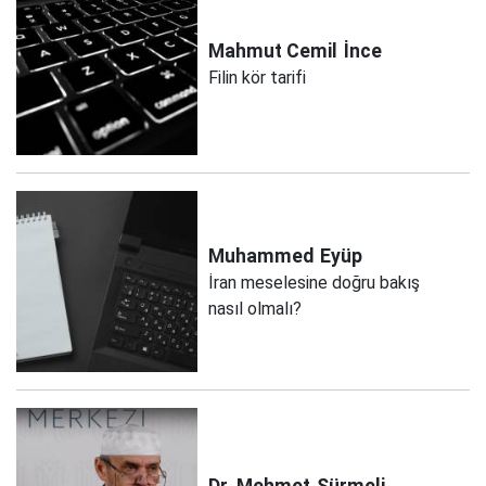
Mahmut Cemil
İnce
Filin kör tarifi
Muhammed
Eyüp
İran meselesine doğru bakış
nasıl olmalı?
Dr. Mehmet
Sürmeli