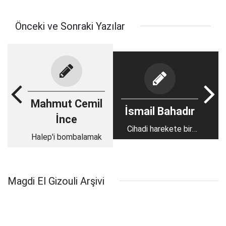
Önceki ve Sonraki Yazılar
Mahmut Cemil
İsmail Bahadır
İnce
Cihadi harekete bir
Halep'i bombalamak
bakış - 8: Seyyid
Kutub, kökler ve
çağdaş cihadi akımın
doğuşu
Magdi El Gizouli Arşivi