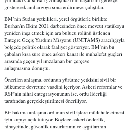
yılındaki Cuba Barış Anlaşması'nın başarısını gerekçe
göstererek ambargoyu sona erdirmeye çalıştılar.
BM’nin Sudan yetkilileri, yerel örgütlerle birlikte
Burhan'ın Ekim 2021 darbesinden önce mevcut statükoyu
yeniden inşa etmek için ara bulucu rolünü üstlenen
Entegre Geçiş Yardımı Misyonu (UNITAMS) aracılığıyla
bölgede politik olarak faaliyet gösteriyor. BM’nin bu
çabaları kısa süre önce askeri kanat ile muhalefet güçleri
arasında geçen yıl imzalanan bir çerçeve
anlaşmasına dönüştü.
Önerilen anlaşma, ordunun yürütme yetkisini sivil bir
hükümete devretme vaadini içeriyor. Askeri reformlar ve
RSF'nin nihai entegrasyonunun ise, ordu liderliği
tarafından gerçekleştirilmesi öneriliyor.
Bir bakıma anlaşma ordunun sivil işlere müdahale etmesi
için kapıyı açık tutuyor. Böylece askeri önderlik,
nihayetinde, güvenlik unsurlarının ve aygıtlarının