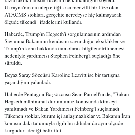
fazla taktik balistik füzesini de kullandığını söyledi.
Ukrayna'nın da talep ettiği kısa menzilli bir füze olan
ATACMS stokları, gerçekte neredeyse hiç kalmayacak
ölçüde tükendi" ifadelerini kullandı.
Haberde, Trump'ın Hegseth'i sorgulamasının ardından
Savunma Bakanının kendisini savunduğu, eksiklikler ve
Trump'ın konu hakkında tam olarak bilgilendirilmemesi
nedeniyle yardımcısı Stephen Feinberg'i suçladığı öne
sürüldü.
Beyaz Saray Sözcüsü Karoline Leavitt ise bir tartışma
yaşandığını yalanladı.
Haberde Pentagon Başsözcüsü Sean Parnell'in de, "Bakan
Hegseth mühimmat durumumuz konusunda kimseyi
yanıltmadı ve Bakan Yardımcısı Feinberg'i suçlamadı.
Tükenen stoklar, kurum içi anlaşmazlıklar ve Bakanın İran
konusundaki tutumuyla ilgili bu iddialar da aynı ölçüde
kurgudur" dediği belirtildi.