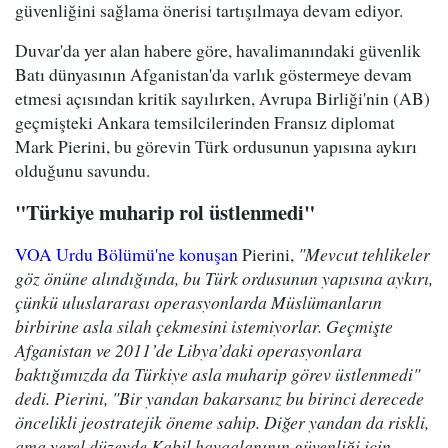
güvenliğini sağlama önerisi tartışılmaya devam ediyor.
Duvar'da yer alan habere göre, havalimanındaki güvenlik
Batı dünyasının Afganistan'da varlık göstermeye devam
etmesi açısından kritik sayılırken, Avrupa Birliği'nin (AB)
geçmişteki Ankara temsilcilerinden Fransız diplomat
Mark Pierini, bu görevin Türk ordusunun yapısına aykırı
olduğunu savundu.
"Türkiye muharip rol üstlenmedi"
VOA Urdu Bölümü'ne konuşan
Pierini,
"Mevcut tehlikeler
göz önüne alındığında, bu Türk ordusunun yapısına aykırı,
çünkü uluslararası operasyonlarda Müslümanların
birbirine asla silah çekmesini istemiyorlar. Geçmişte
Afganistan ve 2011’de Libya’daki operasyonlara
baktığımızda da Türkiye asla muharip görev üstlenmedi"
dedi. Pierini, "Bir yandan bakarsanız bu birinci derecede
öncelikli jeostratejik öneme sahip. Diğer yandan da riskli,
ama yerel düzeyde Kabil havaalanının güvenliği için