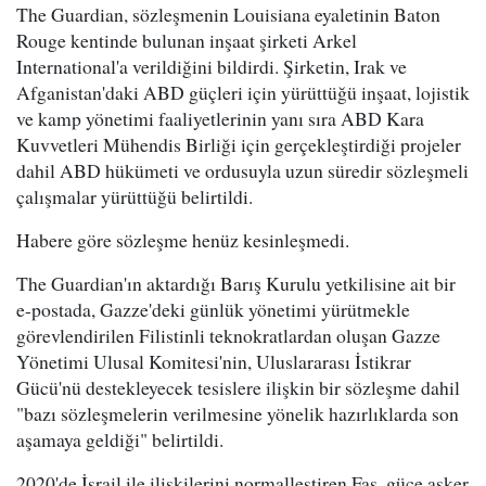
The Guardian, sözleşmenin Louisiana eyaletinin Baton
Rouge kentinde bulunan inşaat şirketi Arkel
International'a verildiğini bildirdi. Şirketin, Irak ve
Afganistan'daki ABD güçleri için yürüttüğü inşaat, lojistik
ve kamp yönetimi faaliyetlerinin yanı sıra ABD Kara
Kuvvetleri Mühendis Birliği için gerçekleştirdiği projeler
dahil ABD hükümeti ve ordusuyla uzun süredir sözleşmeli
çalışmalar yürüttüğü belirtildi.
Habere göre sözleşme henüz kesinleşmedi.
The Guardian'ın aktardığı Barış Kurulu yetkilisine ait bir
e-postada, Gazze'deki günlük yönetimi yürütmekle
görevlendirilen Filistinli teknokratlardan oluşan Gazze
Yönetimi Ulusal Komitesi'nin, Uluslararası İstikrar
Gücü'nü destekleyecek tesislere ilişkin bir sözleşme dahil
"bazı sözleşmelerin verilmesine yönelik hazırlıklarda son
aşamaya geldiği" belirtildi.
2020'de İsrail ile ilişkilerini normalleştiren Fas, güce asker