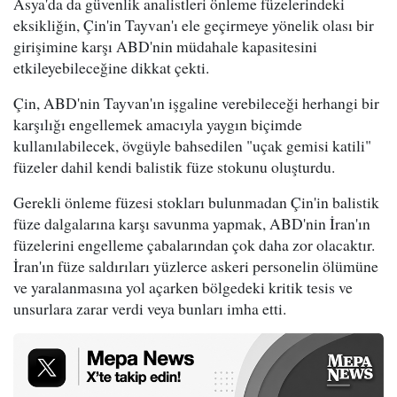
Asya'da da güvenlik analistleri önleme füzelerindeki
eksikliğin, Çin'in Tayvan'ı ele geçirmeye yönelik olası bir
girişimine karşı ABD'nin müdahale kapasitesini
etkileyebileceğine dikkat çekti.
Çin, ABD'nin Tayvan'ın işgaline verebileceği herhangi bir
karşılığı engellemek amacıyla yaygın biçimde
kullanılabilecek, övgüyle bahsedilen "uçak gemisi katili"
füzeler dahil kendi balistik füze stokunu oluşturdu.
Gerekli önleme füzesi stokları bulunmadan Çin'in balistik
füze dalgalarına karşı savunma yapmak, ABD'nin İran'ın
füzelerini engelleme çabalarından çok daha zor olacaktır.
İran'ın füze saldırıları yüzlerce askeri personelin ölümüne
ve yaralanmasına yol açarken bölgedeki kritik tesis ve
unsurlara zarar verdi veya bunları imha etti.