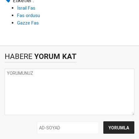
Etiketler :
İsrail Fas
Fas ordusu
Gazze Fas
HABERE
YORUM KAT